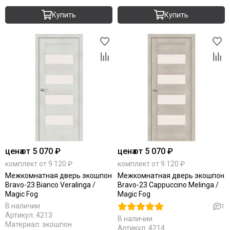
Купить
Купить
цена
от 5 070 ₽
цена
от 5 070 ₽
комплект от 9 120 ₽
комплект от 9 120 ₽
Межкомнатная дверь экошпон
Межкомнатная дверь экошпон
Bravo-23 Bianco Veralinga /
Bravo-23 Cappuccino Melinga /
Magic Fog
Magic Fog
В наличии
1
Артикул:
4213
В наличии
Материал:
экошпон
Артикул:
4214