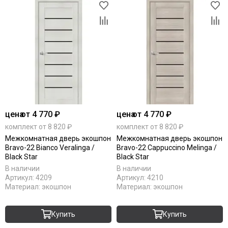
цена
от 4 770 ₽
цена
от 4 770 ₽
комплект от 8 820 ₽
комплект от 8 820 ₽
Межкомнатная дверь экошпон
Межкомнатная дверь экошпон
Bravo-22 Bianco Veralinga /
Bravo-22 Cappuccino Melinga /
Black Star
Black Star
В наличии
В наличии
Артикул:
4209
Артикул:
4210
Материал:
экошпон
Материал:
экошпон
Купить
Купить