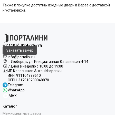
Также к покупке доступны
входные двери в Верее
с доставкой
и установкой.
+7 (495) 924-75-75
Заказать замер
info@portalini.ru
г. Люберцы,
ул.
Инициативная
8
, павильон И-14
7 дней в неделю с 10:00 до 19:00
ИП Колесников Антон Игоревич
ИНН:
911104899610
ОГРН:
317910200048870
Telegram
WhatsApp
MAX
Каталог
Межкомнатные двери