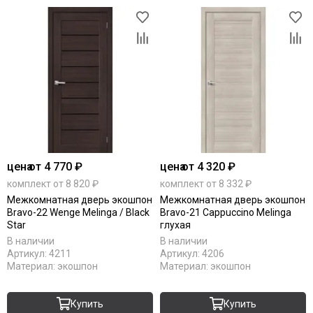
цена
от 4 770 ₽
цена
от 4 320 ₽
комплект от 8 820 ₽
комплект от 8 332 ₽
Межкомнатная дверь экошпон
Межкомнатная дверь экошпон
Bravo-22 Wenge Melinga / Black
Bravo-21 Cappuccino Melinga
Star
глухая
В наличии
В наличии
Артикул:
4211
Артикул:
4206
Материал:
экошпон
Материал:
экошпон
Купить
Купить