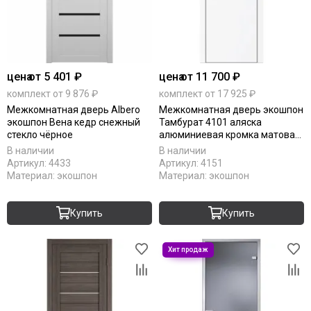
цена
от 5 401 ₽
цена
от 11 700 ₽
комплект от 9 876 ₽
комплект от 17 925 ₽
Межкомнатная дверь Albero
Межкомнатная дверь экошпон
экошпон Вена кедр снежный
Тамбурат 4101 аляска
стекло чёрное
алюминиевая кромка матовая
глухая
В наличии
В наличии
Артикул:
4433
Артикул:
4151
Материал:
экошпон
Материал:
экошпон
Купить
Купить