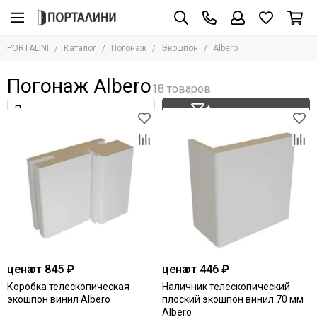
Погонаж
Экошпон
PORTALINI
Каталог
Погонаж
Экошпон
Albero
Все товары
Все товары
Массив
Albero
Погонаж Albero
Шпон
Aurum Doors
Эмаль
Bravo
Фильтр товаров
Экошпон
Hausdoors
Komfort Doors
Влагостойкий
Legend
Глянцевый
Profilo Porte
Ламинатин
Regi Doors
ПЭТ
Uberture
VFD
Шейл Дорс
цена
от 845 ₽
цена
от 446 ₽
Коробка телескопическая
Наличник телескопический
экошпон винил Albero
плоский экошпон винил 70 мм
Albero