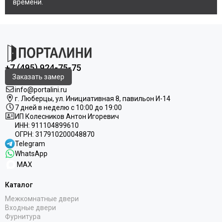
времени.
+7 (495) 924-75-75
Заказать замер
info@portalini.ru
г. Люберцы,
ул.
Инициативная
8
, павильон И-14
7 дней в неделю с 10:00 до 19:00
ИП Колесников Антон Игоревич
ИНН:
911104899610
ОГРН:
317910200048870
Telegram
WhatsApp
MAX
Каталог
Межкомнатные двери
Входные двери
Фурнитура