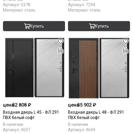
Артикул:
5378
Артикул:
7294
Материал:
сталь
Материал:
сталь
Купить
Купить
цена
52 808 ₽
цена
55 902 ₽
Входная дверь L 45 - ФЛ 291
Входная дверь L 48 - ФЛ 291
ПВХ белый софт
ПВХ белый софт
В наличии
В наличии
Артикул:
4607
Артикул:
4644