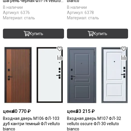
шагрень черная ФЛ-14 velluto
bianco
bianco
В наличии
В наличии
Артикул:
6376
Артикул:
6378
Материал:
сталь
Материал:
сталь
Купить
Купить
цена
40 770 ₽
цена
33 215 ₽
Входная дверь М106 ФЛ-103
Входная дверь М107 ФЛ-32
дуб кантри темный ФЛ velluto
velluto oscure ФЛ-30 velluto
bianco
bianco