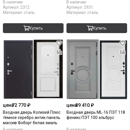
В наличии
В наличии
Артикул:
2312
Артикул:
2931
Материал:
сталь
Материал:
сталь
Купить
Купить
цена
72 770 ₽
цена
39 410 ₽
Входная дверь Колизей Плюс
Входная дверь ML-16 ПЭТ 118
тёмное серебро антик панель
феникс ПЭТ 100 эльбрус
массив Фоборг белая эмаль
В наличии
В наличии