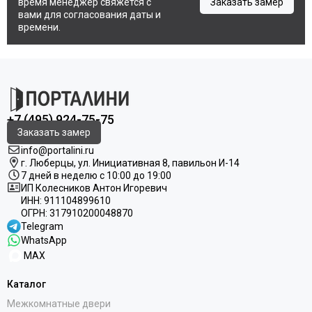
время менеджер свяжется с
Заказать замер
вами для согласования даты и
времени.
+7 (495) 924-75-75
Заказать замер
info@portalini.ru
г. Люберцы,
ул.
Инициативная
8
, павильон И-14
7 дней в неделю с 10:00 до 19:00
ИП Колесников Антон Игоревич
ИНН:
911104899610
ОГРН:
317910200048870
Telegram
WhatsApp
MAX
Каталог
Межкомнатные двери