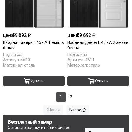
цена
59 892 ₽
цена
59 892 ₽
Входная дверь L 45 - А 1 эмаль
Входная дверь L 45 - А 2 эмаль
белая
белая
Под заказ
Под заказ
Артикул:
4610
Артикул:
4611
Материал:
сталь
Материал:
сталь
Купить
Купить
1
2
Назад
Вперед
Бесплатный замер
Оставьте заявку и в ближайшее