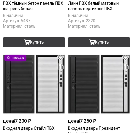
ПВХ тёмный бетон панель ПВХ
Лайн ПВХ белый матовый
шагрень белая
панель вертикаль ПВХ
меламин белый
В наличии
В наличии
Артикул:
5487
Артикул:
2320
Материал:
сталь
Материал:
сталь
Купить
Купить
цена
47 200 ₽
цена
47 250 ₽
Входная дверь Стайл ПВХ
Входная дверь Президент