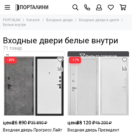
Входные двери
Входные двери в цвете
PORTALINI
Каталог
Входные двери
Входные двери в цвете
Все товары
Все товары
Белые внутри
По назначению
Белые внутри
Входные двери белые внутри
По материалу
Бетон
По цене
Дуб
По конструкции
Орех
Фильтр товаров
Входные двери в цвете
Капучино внутри
−25%
−17%
Черные
Серые
Графит
Букле графит
Антик серебро
Чёрный муар
Медный антик
цена
26 890 ₽
цена
38 120 ₽
35 890 ₽
46 200 ₽
Входная дверь Прогресс Лайт
Входная дверь Президент