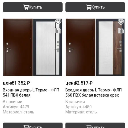
Купить
Купить
цена
51 352 ₽
цена
52 517 ₽
Входная дверь L Термо - ФЛП
Входная дверь L Термо - ФЛП
541 ПВХ белая
560 ПВХ белая вставка орех
В наличии
В наличии
Артикул:
4479
Артикул:
4480
Материал:
сталь
Материал:
сталь
Купить
Купить