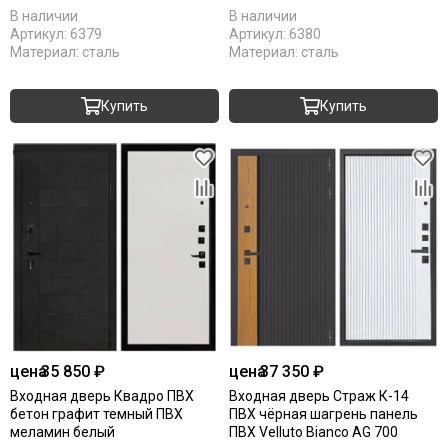
В наличии
В наличии
Артикул:
6379
Артикул:
6380
Материал:
сталь
Материал:
сталь
Купить
Купить
цена
35 850 ₽
цена
37 350 ₽
Входная дверь Квадро ПВХ
Входная дверь Страж К-14
бетон графит темный ПВХ
ПВХ чёрная шагрень панель
меламин белый
ПВХ Velluto Bianco AG 700