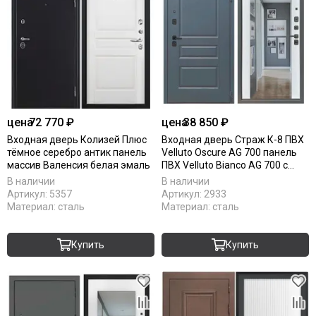
цена
72 770 ₽
цена
38 850 ₽
Входная дверь Колизей Плюс
Входная дверь Страж К-8 ПВХ
тёмное серебро антик панель
Velluto Oscure AG 700 панель
массив Валенсия белая эмаль
ПВХ Velluto Bianco AG 700 c
зеркало INFINITY
В наличии
В наличии
Артикул:
5357
Артикул:
2933
Материал:
сталь
Материал:
сталь
Купить
Купить