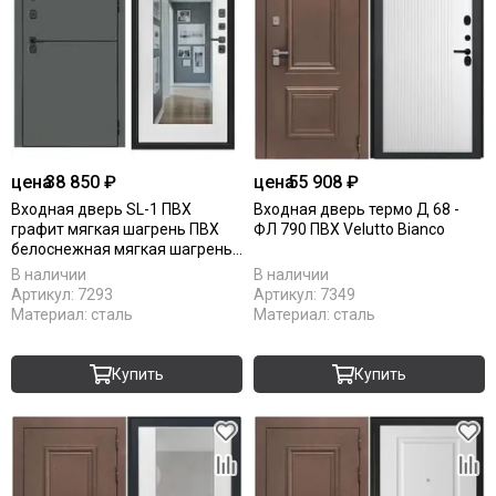
цена
38 850 ₽
цена
55 908 ₽
Входная дверь SL-1 ПВХ
Входная дверь термо Д 68 -
графит мягкая шагрень ПВХ
ФЛ 790 ПВХ Velutto Bianco
белоснежная мягкая шагрень
с зеркалом
В наличии
В наличии
Артикул:
7293
Артикул:
7349
Материал:
сталь
Материал:
сталь
Купить
Купить