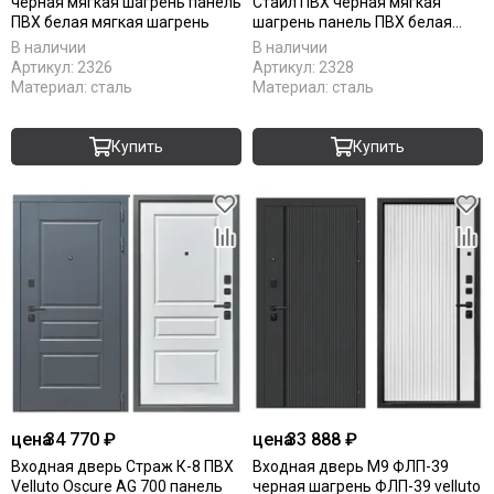
чёрная мягкая шагрень панель
Стайл ПВХ чёрная мягкая
ПВХ белая мягкая шагрень
шагрень панель ПВХ белая
мягкая шагрень
В наличии
В наличии
Артикул:
2326
Артикул:
2328
Материал:
сталь
Материал:
сталь
Купить
Купить
цена
34 770 ₽
цена
33 888 ₽
Входная дверь Страж К-8 ПВХ
Входная дверь М9 ФЛП-39
Velluto Oscure AG 700 панель
черная шагрень ФЛП-39 velluto