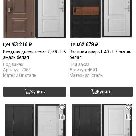
цена
63 216 ₽
цена
62 678 ₽
Входная дверь термо Д 68 - L 5
Входная дверь L 49 - L 5 эмаль
эмаль белая
белая
Под заказ
Под заказ
Артикул:
7354
Артикул:
4601
Материал:
сталь
Материал:
сталь
Купить
Купить