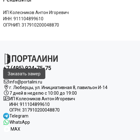
ИП Колесников Антон Игоревич
ИНН: 911104899610
ОГРНИП: 317910200048870
+7 (495) 924-75-75
Заказать замер
info@portalini.ru
г. Люберцы,
ул.
Инициативная
8
, павильон И-14
7 дней в неделю с 10:00 до 19:00
ИП Колесников Антон Игоревич
ИНН:
911104899610
ОГРН:
317910200048870
Telegram
WhatsApp
MAX