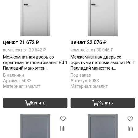
цена
от 21 672 ₽
цена
от 22 076 ₽
комплект от 29 642 ₽
комплект от 30 046 ₽
Межкомнатная дверь со
Межкомнатная дверь со
скрытыми петлями эмалит Pd 1
скрытыми петлями эмалит Pd 1
Палладий манхэттен
Палладий манхэттен
алюминиевая кромка Al глухая
алюминиевая кромка Al Black
В наличии
Под заказ
Edition глухая
Артикул:
5082
Артикул:
5083
Материал:
эмалит
Материал:
эмалит
Купить
Купить