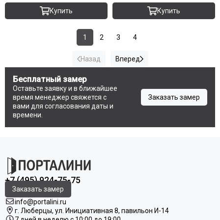
Купить
Купить
1
2
3
4
Назад
Вперед
Бесплатный замер
Оставьте заявку и в ближайшее
время менеджер свяжется с
Заказать замер
вами для согласования даты и
времени.
+7 (495) 924-75-75
Заказать замер
info@portalini.ru
г. Люберцы,
ул.
Инициативная
8
, павильон И-14
7 дней в неделю с 10:00 до 19:00