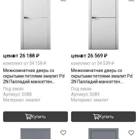
цена
от 26 188 ₽
цена
от 26 569 ₽
комплект от 34 158 ₽
комплект от 34 539 ₽
Межкомнатная дверь со
Межкомнатная дверь со
скрытыми петлями эмалит Pd
скрытыми петлями эмалит Pd
2N Палладий манхэттен
2N Палладий манхэттен
алюминиевая кромка Al глухая
алюминиевая кромка Al Black
Под заказ
Под заказ
Edition глухая
Артикул:
5088
Артикул:
5089
Материал:
эмалит
Материал:
эмалит
Купить
Купить