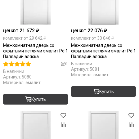
цена
от 21 672 ₽
цена
от 22 076 ₽
комплект от 29 642 ₽
комплект от 30 046 ₽
Межкомнатная дверь со
Межкомнатная дверь со
скрытыми петлями эмалит Pd 1
скрытыми петлями эмалит Pd 1
Палладий аляска
Палладий аляска
алюминиевая кромка Al глухая
алюминиевая кромка Al Black
В наличии
1
Edition глухая
Артикул:
5081
В наличии
Материал:
эмалит
Артикул:
5080
Материал:
эмалит
Купить
Купить