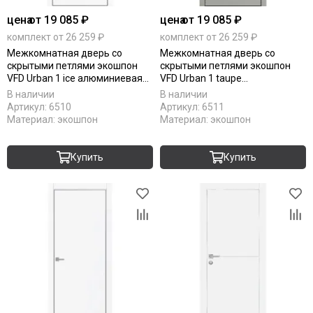
цена
от 19 085 ₽
цена
от 19 085 ₽
комплект от 26 259 ₽
комплект от 26 259 ₽
Межкомнатная дверь со
Межкомнатная дверь со
скрытыми петлями экошпон
скрытыми петлями экошпон
VFD Urban 1 ice алюминиевая
VFD Urban 1 taupe
кромка black edge
алюминиевая кромка black
В наличии
В наличии
edge
Артикул:
6510
Артикул:
6511
Материал:
экошпон
Материал:
экошпон
Купить
Купить