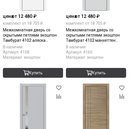
цена
от 12 480 ₽
цена
от 12 480 ₽
комплект от 18 705 ₽
комплект от 18 705 ₽
Межкомнатная дверь со
Межкомнатная дверь со
скрытыми петлями экошпон
скрытыми петлями экошпон
Тамбурат 4102 аляска
Тамбурат 4102 манхеттен
алюминиевая кромка чёрная
алюминиевая кромка чёрная
В наличии
В наличии
матовая глухая
матовая глухая
Артикул:
4158
Артикул:
4160
Материал:
экошпон
Материал:
экошпон
Купить
Купить