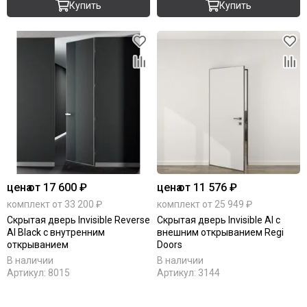
Купить
Купить
цена
от 17 600 ₽
цена
от 11 576 ₽
комплект от 33 200 ₽
комплект от 25 949 ₽
Скрытая дверь Invisible Reverse
Скрытая дверь Invisible Al с
Al Black с внутренним
внешним открыванием Regi
открыванием
Doors
В наличии
В наличии
Артикул:
8015
Артикул:
3144