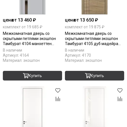
цена
от 13 460 ₽
цена
от 13 650 ₽
комплект от 19 685 ₽
комплект от 19 875 ₽
Межкомнатная дверь со
Межкомнатная дверь со
скрытыми петлями экошпон
скрытыми петлями экошпон
Тамбурат 4104 манхеттен
Тамбурат 4105 дуб мадейра
алюминиевая кромка чёрная
алюминиевая кромка чёрная
В наличии
В наличии
матовая стекло зеркало grey
матовая глухая
Артикул:
4164
Артикул:
4170
Материал:
экошпон
Материал:
экошпон
Купить
Купить