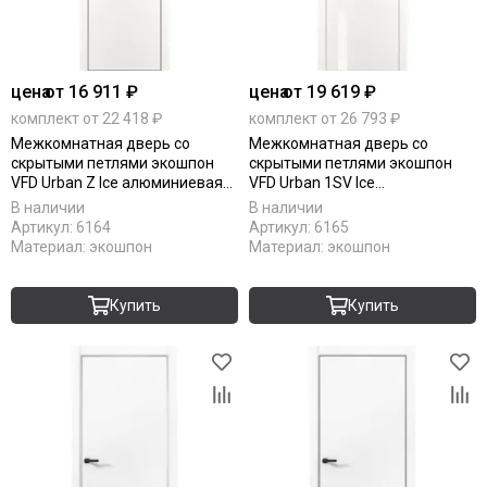
цена
от 16 911 ₽
цена
от 19 619 ₽
комплект от 22 418 ₽
комплект от 26 793 ₽
Межкомнатная дверь со
Межкомнатная дверь со
скрытыми петлями экошпон
скрытыми петлями экошпон
VFD Urban Z Ice алюминиевая
VFD Urban 1SV Ice
кромка black edge
алюминиевая кромка silver
В наличии
В наличии
edge
Артикул:
6164
Артикул:
6165
Материал:
экошпон
Материал:
экошпон
Купить
Купить