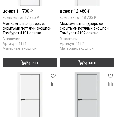
цена
от 11 700 ₽
цена
от 12 480 ₽
комплект от 17 925 ₽
комплект от 18 705 ₽
Межкомнатная дверь со
Межкомнатная дверь со
скрытыми петлями экошпон
скрытыми петлями экошпон
Тамбурат 4101 аляска
Тамбурат 4102 аляска
алюминиевая кромка матовая
алюминиевая кромка матовая
В наличии
В наличии
глухая
глухая
Артикул:
4151
Артикул:
4157
Материал:
экошпон
Материал:
экошпон
Купить
Купить