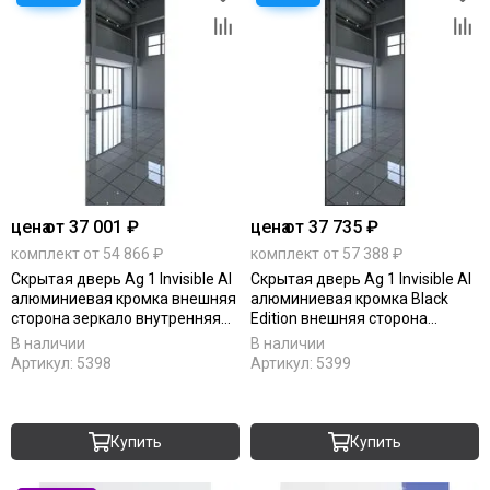
цена
от 37 001 ₽
цена
от 37 735 ₽
комплект от 54 866 ₽
комплект от 57 388 ₽
Скрытая дверь Ag 1 Invisible Al
Скрытая дверь Ag 1 Invisible Al
алюминиевая кромка внешняя
алюминиевая кромка Black
сторона зеркало внутренняя
Edition внешняя сторона
сторона под окраску
зеркало внутренняя сторона
В наличии
В наличии
под окраску
Артикул:
5398
Артикул:
5399
Купить
Купить