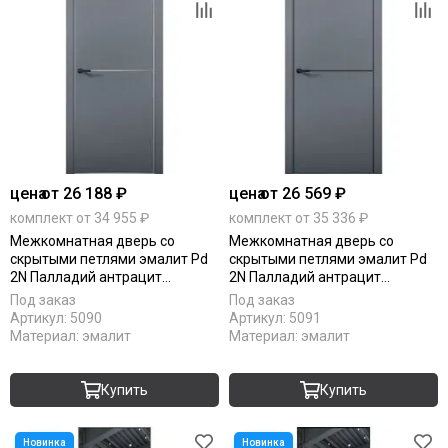
цена
от 26 188 ₽
цена
от 26 569 ₽
комплект от 34 955 ₽
комплект от 35 336 ₽
Межкомнатная дверь со
Межкомнатная дверь со
скрытыми петлями эмалит Pd
скрытыми петлями эмалит Pd
2N Палладий антрацит
2N Палладий антрацит
алюминиевая кромка Al глухая
алюминиевая кромка Al Black
Под заказ
Под заказ
Edition глухая
Артикул:
5090
Артикул:
5091
Материал:
эмалит
Материал:
эмалит
Купить
Купить