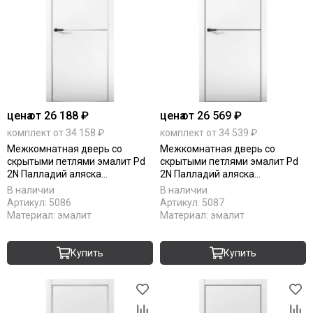
цена
от 26 188 ₽
цена
от 26 569 ₽
комплект от 34 158 ₽
комплект от 34 539 ₽
Межкомнатная дверь со
Межкомнатная дверь со
скрытыми петлями эмалит Pd
скрытыми петлями эмалит Pd
2N Палладий аляска
2N Палладий аляска
алюминиевая кромка Al глухая
алюминиевая кромка Al Black
В наличии
В наличии
Edition глухая
Артикул:
5086
Артикул:
5087
Материал:
эмалит
Материал:
эмалит
Купить
Купить