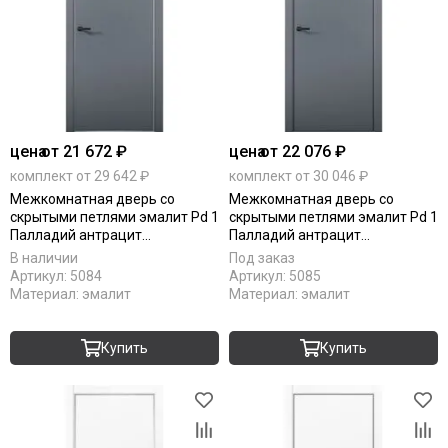
цена
от 21 672 ₽
цена
от 22 076 ₽
комплект от 29 642 ₽
комплект от 30 046 ₽
Межкомнатная дверь со
Межкомнатная дверь со
скрытыми петлями эмалит Pd 1
скрытыми петлями эмалит Pd 1
Палладий антрацит
Палладий антрацит
алюминиевая кромка Al глухая
алюминиевая кромка Al Black
В наличии
Под заказ
Edition глухая
Артикул:
5084
Артикул:
5085
Материал:
эмалит
Материал:
эмалит
Купить
Купить