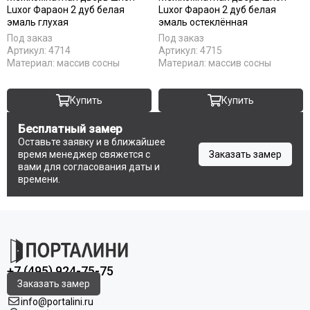
Luxor Фараон 2 дуб белая
Luxor Фараон 2 дуб белая
Серый
Коричневые
эмаль глухая
эмаль остеклённая
Светлый
Крем
Под заказ
Под заказ
Французский
Латте
Артикул:
4714
Артикул:
4715
Филадельфия
Магнолия
Материал:
массив сосны
Материал:
массив сосны
Манхеттен
Макоре
Купить
Купить
Мокко
Бесплатный замер
Олива
Оставьте заявку и в ближайшее
Орех
время менеджер свяжется с
Заказать замер
Однотонные
вами для согласования даты и
Платина
времени.
Пацифик
Cерый кедр
Серые
Снежный кедр
Серена керамик
+7 (495) 924-75-75
Слоновая кость
Заказать замер
Снежная королева
info@portalini.ru