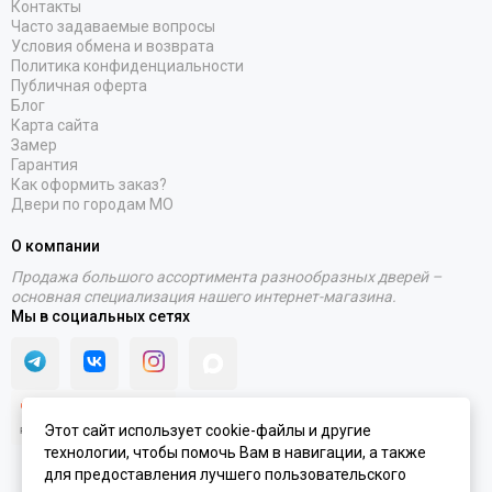
Контакты
RAL 7016
Часто задаваемые вопросы
RAL 9010
Условия обмена и возврата
Stone oak
Политика конфиденциальности
Публичная оферта
White silk
Блог
Под покраску
Карта сайта
Замер
Гарантия
Как оформить заказ?
Двери по городам МО
О компании
Продажа большого ассортимента разнообразных дверей –
основная специализация нашего интернет-магазина.
Мы в социальных сетях
Этот сайт использует cookie-файлы и другие
технологии, чтобы помочь Вам в навигации, а также
для предоставления лучшего пользовательского