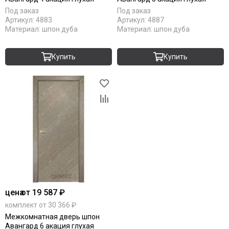
Коричневые
Под заказ
Под заказ
Артикул:
4883
Артикул:
4887
Крем
Материал:
шпон дуба
Материал:
шпон дуба
Латте
Магнолия
Купить
Купить
Манхеттен
Макоре
Мокко
Олива
Орех
Однотонные
Платина
Пацифик
Cерый кедр
Серые
Снежный кедр
цена
от 19 587 ₽
Серена керамик
комплект от 30 366 ₽
Слоновая кость
Межкомнатная дверь шпон
Снежная королева
Авангард 6 акация глухая