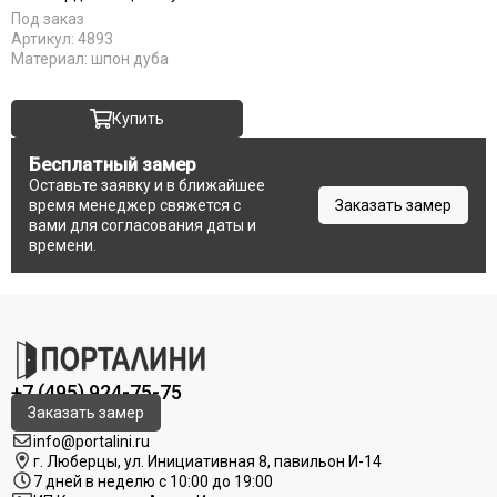
Серебро
Под заказ
С патиной
Артикул:
4893
Светлые
Материал:
шпон дуба
Тёмный кипарис
Тёмный анегри
Купить
Тёмные
Черные
Бесплатный замер
Оставьте заявку и в ближайшее
Шампань
время менеджер свяжется с
Заказать замер
Ясень
вами для согласования даты и
Antic loft
времени.
Bianco
Brown dreamline
Cream silk
Grey matt
White matt
+7 (495) 924-75-75
Original oak
Заказать замер
RAL 9003
info@portalini.ru
RAL 7047
г. Люберцы,
ул.
Инициативная
8
, павильон И-14
RAL 7044
7 дней в неделю с 10:00 до 19:00