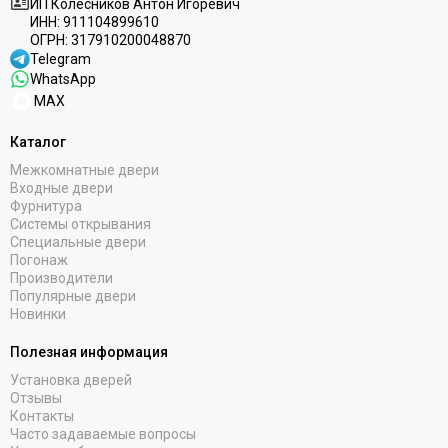
ИП Колесников Антон Игоревич
RAL 7016
ИНН:
911104899610
RAL 9010
ОГРН:
317910200048870
Stone oak
Telegram
WhatsApp
White silk
MAX
Под покраску
Каталог
Межкомнатные двери
Входные двери
Фурнитура
Системы открывания
Специальные двери
Погонаж
Производители
Популярные двери
Новинки
Полезная информация
Установка дверей
Отзывы
Контакты
Часто задаваемые вопросы