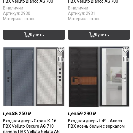
ПВХ Velluto Bianco AG 700
ПВХ Velluto Bianco AG 700
В наличии
В наличии
Артикул:
2930
Артикул:
2931
Материал:
сталь
Материал:
сталь
Купить
Купить
цена
38 250 ₽
цена
59 290 ₽
Входная дверь Страж К-16
Входная дверь L 49 - Алиса
ПВХ Velluto Oscure AG 710
ПВХ ясень белый с зеркалом
панель ПВХ Velluto Gelato AG