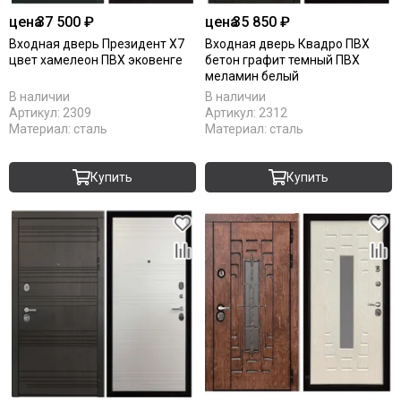
цена
37 500 ₽
цена
35 850 ₽
Входная дверь Президент Х7
Входная дверь Квадро ПВХ
цвет хамелеон ПВХ эковенге
бетон графит темный ПВХ
меламин белый
В наличии
В наличии
Артикул:
2309
Артикул:
2312
Материал:
сталь
Материал:
сталь
Купить
Купить