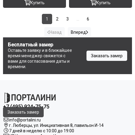
Купить
Купить
1
2
3
...
6
Назад
Вперед
Бесплатный замер
Оставьте заявку и в ближайшее
время менеджер свяжется с
Заказать замер
вами для согласования даты и
времени.
+7 (495) 924-75-75
Заказать замер
info@portalini.ru
г. Люберцы,
ул.
Инициативная
8
, павильон И-14
7 дней в неделю с 10:00 до 19:00