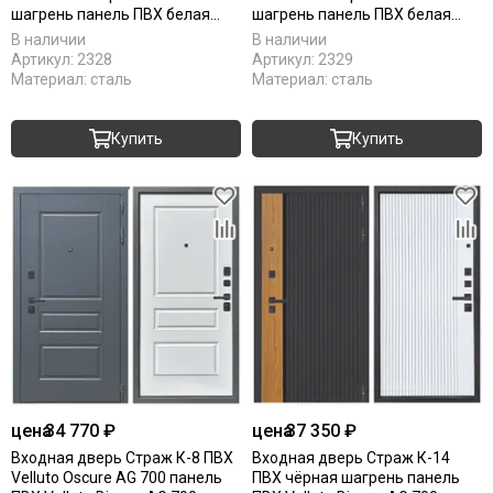
шагрень панель ПВХ белая
шагрень панель ПВХ белая
мягкая шагрень
мягкая шагрень с зеркалом
В наличии
В наличии
Артикул:
2328
Артикул:
2329
Материал:
сталь
Материал:
сталь
Купить
Купить
цена
34 770 ₽
цена
37 350 ₽
Входная дверь Страж К-8 ПВХ
Входная дверь Страж К-14
Velluto Oscure AG 700 панель
ПВХ чёрная шагрень панель