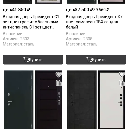
цена
41 850 ₽
цена
37 500 ₽
39 560 ₽
Входная дверь Президент С1
Входная дверь Президент Х7
зет цвет графит с блестками
цвет хамелеон ПВХ сандал
антик панель С1 зет цвет
белый
сандал белый с зеркалом
В наличии
В наличии
Артикул:
2303
Артикул:
2308
Материал:
сталь
Материал:
сталь
Купить
Купить