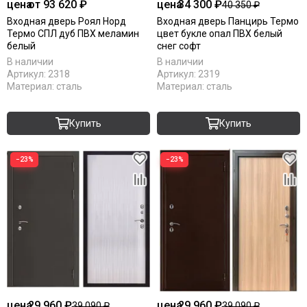
цена
от 93 620 ₽
цена
34 300 ₽
40 350 ₽
Входная дверь Роял Норд
Входная дверь Панцирь Термо
Термо СПЛ дуб ПВХ меламин
цвет букле опал ПВХ белый
белый
снег софт
В наличии
В наличии
Артикул:
2318
Артикул:
2319
Материал:
сталь
Материал:
сталь
Купить
Купить
−23%
−23%
цена
29 960 ₽
цена
29 960 ₽
39 090 ₽
39 090 ₽