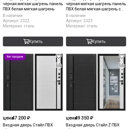
чёрная мягкая шагрень панель
чёрная мягкая шагрень панель
ПВХ белая мягкая шагрень
ПВХ белая мягкая шагрень с
зеркалом Z
В наличии
В наличии
Артикул:
2322
Артикул:
2323
Материал:
сталь
Материал:
сталь
Купить
Купить
цена
47 200 ₽
цена
49 350 ₽
Входная дверь Стайл ПВХ
Входная дверь Стайл Z ПВХ