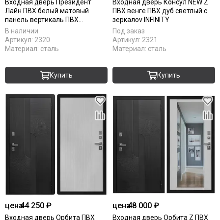
Входная дверь Президент
Входная дверь Консул NEW Z
Лайн ПВХ белый матовый
ПВХ венге ПВХ дуб светлый c
панель вертикаль ПВХ
зеркалоv INFINITY
меламин белый
В наличии
Под заказ
Артикул:
2320
Артикул:
2321
Материал:
сталь
Материал:
сталь
Купить
Купить
цена
44 250 ₽
цена
48 000 ₽
Входная дверь Орбита ПВХ
Входная дверь Орбита Z ПВХ