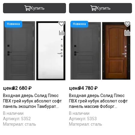
Купить
Купить
цена
82 680 ₽
цена
94 780 ₽
Входная дверь Солид Плюс
Входная дверь Солид Плюс
ПВХ грей нубук абсолют софт
ПВХ грей нубук абсолют софт
панель экошпон Тамбурат
панель массив Фоборг
аляска
античный орех
В наличии
В наличии
Артикул:
5352
Артикул:
5353
Материал:
сталь
Материал:
сталь