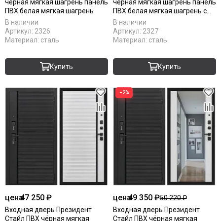
чёрная мягкая шагрень панель
чёрная мягкая шагрень панель
ПВХ белая мягкая шагрень
ПВХ белая мягкая шагрень с
зеркалом Z
В наличии
В наличии
Артикул:
2326
Артикул:
2327
Материал:
сталь
Материал:
сталь
Купить
Купить
−2%
цена
47 250 ₽
цена
49 350 ₽
50 220 ₽
Входная дверь Президент
Входная дверь Президент
Стайл ПВХ чёрная мягкая
Стайл ПВХ чёрная мягкая