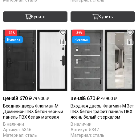
Материал:
сталь
Материал:
сталь
Купить
Купить
−39%
−39%
цена
48 670 ₽
цена
48 670 ₽
79 900 ₽
79 900 ₽
Входная дверь Флагман-М
Входная дверь Флагман-М Зет
Доминион ПВХ бетон чёрный
ПВХ бетон графит панель ПВХ
панель ПВХ белая матовая
ясень белый с зеркалом
В наличии
В наличии
Артикул:
5346
Артикул:
5347
Материал:
сталь
Материал:
сталь