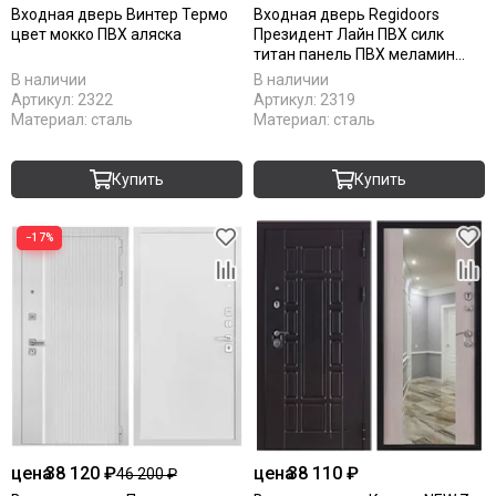
Входная дверь Винтер Термо
Входная дверь Regidoors
цвет мокко ПВХ аляска
Президент Лайн ПВХ силк
титан панель ПВХ меламин
цемент светлый
В наличии
В наличии
Артикул:
2322
Артикул:
2319
Материал:
сталь
Материал:
сталь
Купить
Купить
−17%
цена
38 120 ₽
цена
38 110 ₽
46 200 ₽