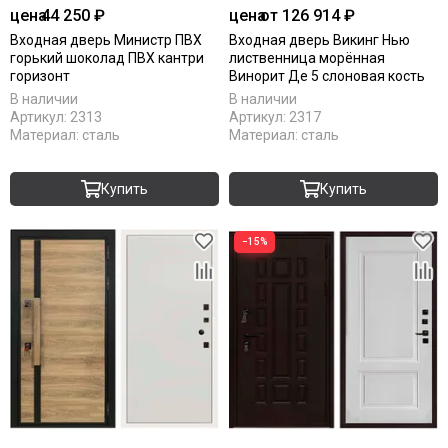
цена
44 250 ₽
цена
от 126 914 ₽
Входная дверь Министр ПВХ
Входная дверь Викинг Нью
горький шоколад ПВХ кантри
лиственница морённая
горизонт
Винорит Де 5 слоновая кость
В наличии
В наличии
Артикул:
2313
Артикул:
2317
Материал:
сталь
Материал:
сталь
Купить
Купить
−15%