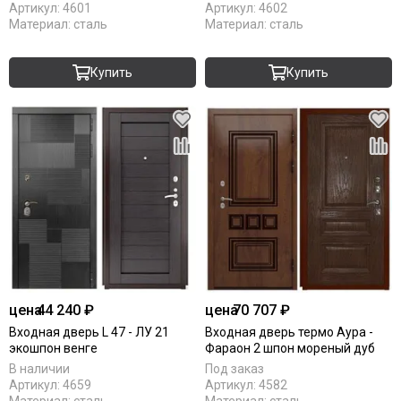
Артикул:
4601
Артикул:
4602
Материал:
сталь
Материал:
сталь
Купить
Купить
цена
44 240 ₽
цена
70 707 ₽
Входная дверь L 47 - ЛУ 21
Входная дверь термо Аура -
экошпон венге
Фараон 2 шпон мореный дуб
В наличии
Под заказ
Артикул:
4659
Артикул:
4582