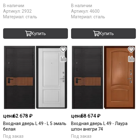
710
В наличии
В наличии
Артикул:
2932
Артикул:
4600
Материал:
сталь
Материал:
сталь
Купить
Купить
цена
62 678 ₽
цена
58 674 ₽
Входная дверь L 49 - L 5 эмаль
Входная дверь L 49 - Лаура
белая
шпон анегри 74
Под заказ
Под заказ