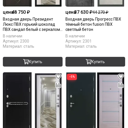
цена
48 750 ₽
цена
37 630 ₽
44 270 ₽
Входная дверь Президент
Входная дверь Прогресс ПВХ
Люкс ПВХ горький шоколад
тёмный бетон fusion ПВХ
ПВХ сандал белый с зеркалом
светлый бетон
Инфинити
В наличии
В наличии
Артикул:
2300
Артикул:
2301
Материал:
сталь
Материал:
сталь
Купить
Купить
−5%