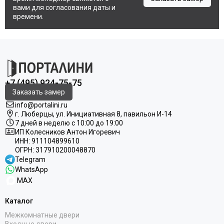
вами для согласования даты и
времени.
+7 (495) 924-75-75
Заказать замер
info@portalini.ru
г. Люберцы,
ул.
Инициативная
8
, павильон И-14
7 дней в неделю с 10:00 до 19:00
ИП Колесников Антон Игоревич
ИНН:
911104899610
ОГРН:
317910200048870
Telegram
WhatsApp
MAX
Каталог
Межкомнатные двери