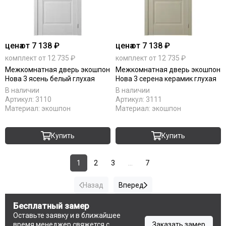
цена
от 7 138 ₽
цена
от 7 138 ₽
комплект от 12 735 ₽
комплект от 12 735 ₽
Межкомнатная дверь экошпон
Межкомнатная дверь экошпон
Нова 3 ясень белый глухая
Нова 3 серена керамик глухая
В наличии
В наличии
Артикул:
3110
Артикул:
3111
Материал:
экошпон
Материал:
экошпон
Купить
Купить
1
2
3
...
7
Назад
Вперед
Бесплатный замер
Оставьте заявку и в ближайшее
время менеджер свяжется с
Заказать замер