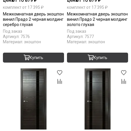
цена
от 10 879 ₽
цена
от 10 879 ₽
RAL 7016
комплект от 17 395 ₽
комплект от 17 395 ₽
RAL 9010
Межкомнатная дверь экошпон
Межкомнатная дверь экошпон
Stone oak
винил Прадо 2 черная молдинг
винил Прадо 2 черная молдинг
White silk
серебро глухая
золото глухая
Под покраску
Под заказ
Под заказ
Артикул:
7576
Артикул:
7577
Материал:
экошпон
Материал:
экошпон
Купить
Купить