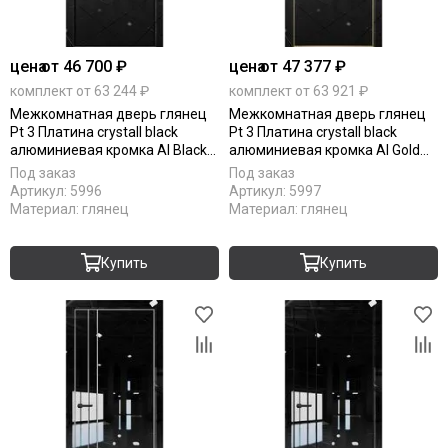
цена
от 46 700 ₽
цена
от 47 377 ₽
комплект от 63 244 ₽
комплект от 63 921 ₽
Межкомнатная дверь глянец
Межкомнатная дверь глянец
Pt 3 Платина crystall black
Pt 3 Платина crystall black
алюминиевая кромка Al Black
алюминиевая кромка Al Gold
Edition глухая
Edition глухая
Под заказ
Под заказ
Артикул:
5996
Артикул:
5997
Материал:
глянец
Материал:
глянец
Купить
Купить