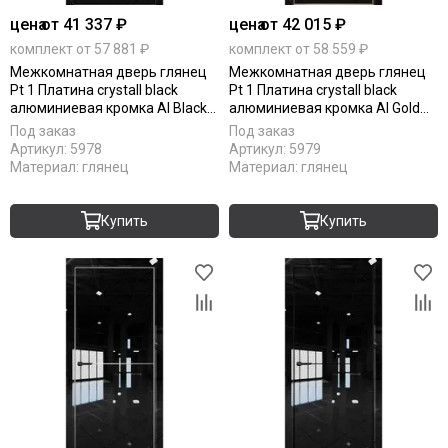
цена
от 41 337 ₽
цена
от 42 015 ₽
комплект от 57 881 ₽
комплект от 58 559 ₽
Межкомнатная дверь глянец
Межкомнатная дверь глянец
Pt 1 Платина crystall black
Pt 1 Платина crystall black
алюминиевая кромка Al Black
алюминиевая кромка Al Gold
Edition глухая
Edition глухая
Под заказ
Под заказ
Артикул:
5978
Артикул:
5979
Материал:
глянец
Материал:
глянец
Купить
Купить