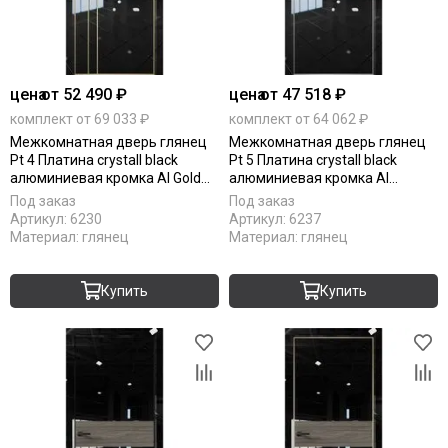
цена
от 52 490 ₽
цена
от 47 518 ₽
комплект от 69 033 ₽
комплект от 64 062 ₽
Межкомнатная дверь глянец
Межкомнатная дверь глянец
Pt 4 Платина crystall black
Pt 5 Платина crystall black
алюминиевая кромка Al Gold
алюминиевая кромка Al
Edition глухая
вставка дуб миндаль
Под заказ
Под заказ
Артикул:
6230
Артикул:
6237
Материал:
глянец
Материал:
глянец
Купить
Купить