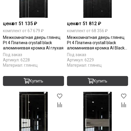
цена
от 51 135 ₽
цена
от 51 812 ₽
комплект от 67 679 ₽
комплект от 68 356 ₽
Межкомнатная дверь глянец
Межкомнатная дверь глянец
Pt 4 Платина crystall black
Pt 4 Платина crystall black
алюминиевая кромка Al глухая
алюминиевая кромка Al Black
Edition глухая
Под заказ
Под заказ
Артикул:
6228
Артикул:
6229
Материал:
глянец
Материал:
глянец
Купить
Купить