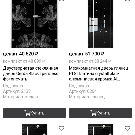
цена
от 40 620 ₽
цена
от 51 700 ₽
комплект от 48 899 ₽
комплект от 68 244 ₽
Двустворчатая стеклянная
Межкомнатная дверь глянец
дверь Gerda Black триплекс
Pt 8 Платина crystall black
фотопечать
алюминиевая кромка Al
остеклённая
Под заказ
Под заказ
Артикул:
2138
Артикул:
6264
Материал:
стекло
Материал:
глянец
Купить
Купить