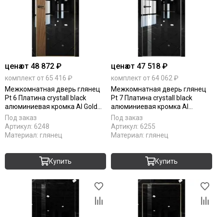
цена
от 48 872 ₽
цена
от 47 518 ₽
комплект от 65 416 ₽
комплект от 64 062 ₽
Межкомнатная дверь глянец
Межкомнатная дверь глянец
Pt 6 Платина crystall black
Pt 7 Платина crystall black
алюминиевая кромка Al Gold
алюминиевая кромка Al
Edition вставка орех пекан
остеклённая
Под заказ
Под заказ
Артикул:
6248
Артикул:
6255
Материал:
глянец
Материал:
глянец
Купить
Купить