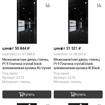
цена
от 50 844 ₽
цена
от 51 521 ₽
комплект от 67 388 ₽
комплект от 68 065 ₽
Межкомнатная дверь глянец
Межкомнатная дверь глянец
Pt 9 Платина crystall black
Pt 9 Платина crystall black
алюминиевая кромка Al глухая
алюминиевая кромка Al Black
Edition глухая
Под заказ
Под заказ
Артикул:
6273
Артикул:
6274
Материал:
глянец
Материал:
глянец
Купить
Купить