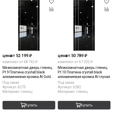
цена
от 52 199 ₽
цена
от 50 789 ₽
комплект от 68 742 ₽
комплект от 67 332 ₽
Межкомнатная дверь глянец
Межкомнатная дверь глянец
Pt 9 Платина crystall black
Pt 10 Платина crystall black
алюминиевая кромка Al Gold
алюминиевая кромка Al глухая
Edition глухая
Под заказ
Под заказ
Артикул:
6275
Артикул:
6282
Материал:
глянец
Материал:
глянец
Купить
Купить