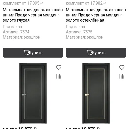
Серебро
комплект от 17 395 ₽
комплект от 17 982 ₽
С патиной
Межкомнатная дверь экошпон
Межкомнатная дверь экошпон
Светлые
винил Прадо черная молдинг
винил Прадо черная молдинг
золото глухая
золото остеклённая
Тёмный кипарис
Под заказ
Под заказ
Тёмный анегри
Артикул:
7574
Артикул:
7575
Тёмные
Материал:
экошпон
Материал:
экошпон
Черные
Шампань
Купить
Купить
Ясень
Antic loft
Bianco
Brown dreamline
Cream silk
Grey matt
White matt
Original oak
RAL 9003
RAL 7047
RAL 7044