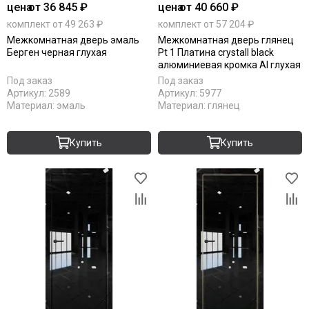
цена
от 36 845 ₽
цена
от 40 660 ₽
комплект от 49 263 ₽
комплект от 57 204 ₽
Межкомнатная дверь эмаль
Межкомнатная дверь глянец
Берген черная глухая
Pt 1 Платина crystall black
алюминиевая кромка Al глухая
Под заказ
Под заказ
Артикул:
2589
Артикул:
5977
Материал:
эмаль
Материал:
глянец
Купить
Купить