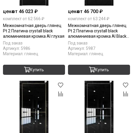
цена
от 46 023 ₽
цена
от 46 700 ₽
комплект от 62 566 ₽
комплект от 63 244 ₽
Межкомнатная дверь глянец
Межкомнатная дверь глянец
Pt 2 Платина crystall black
Pt 2 Платина crystall black
алюминиевая кромка Al глухая
алюминиевая кромка Al Black
Edition глухая
Под заказ
Под заказ
Артикул:
5986
Артикул:
5987
Материал:
глянец
Материал:
глянец
Купить
Купить