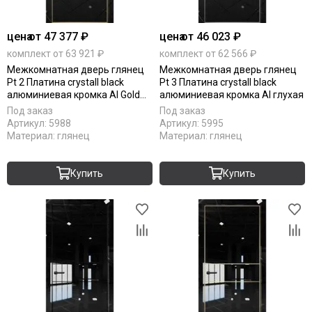
цена
от 47 377 ₽
цена
от 46 023 ₽
комплект от 63 921 ₽
комплект от 62 566 ₽
Межкомнатная дверь глянец
Межкомнатная дверь глянец
Pt 2 Платина crystall black
Pt 3 Платина crystall black
алюминиевая кромка Al Gold
алюминиевая кромка Al глухая
Edition глухая
Под заказ
Под заказ
Артикул:
5988
Артикул:
5995
Материал:
глянец
Материал:
глянец
Купить
Купить