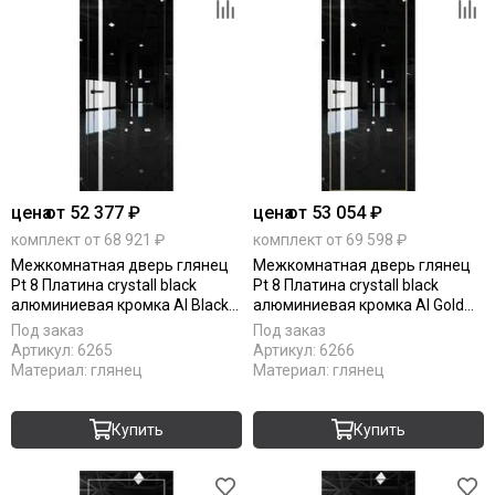
цена
от 52 377 ₽
цена
от 53 054 ₽
комплект от 68 921 ₽
комплект от 69 598 ₽
Межкомнатная дверь глянец
Межкомнатная дверь глянец
Pt 8 Платина crystall black
Pt 8 Платина crystall black
алюминиевая кромка Al Black
алюминиевая кромка Al Gold
Edition остеклённая
Edition остеклённая
Под заказ
Под заказ
Артикул:
6265
Артикул:
6266
Материал:
глянец
Материал:
глянец
Купить
Купить