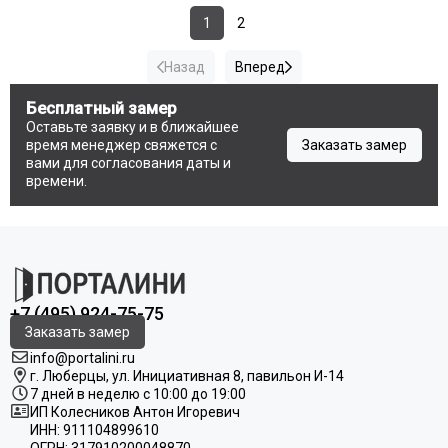
1
2
Назад
Вперед
Бесплатный замер
Оставьте заявку и в ближайшее
время менеджер свяжется с
Заказать замер
вами для согласования даты и
времени.
+7 (495) 924-75-75
Заказать замер
info@portalini.ru
г. Люберцы,
ул.
Инициативная
8
, павильон И-14
7 дней в неделю с 10:00 до 19:00
ИП Колесников Антон Игоревич
ИНН:
911104899610
ОГРН:
317910200048870