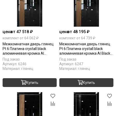
цена
от 47 518 ₽
цена
от 48 195 ₽
комплект от 64 062 ₽
комплект от 64 739 ₽
Межкомнатная дверь глянец
Межкомнатная дверь глянец
Pt 6 Платина crystall black
Pt 6 Платина crystall black
алюминиевая кромка Al
алюминиевая кромка Al Black
вставка орех пекан
Edition вставка орех пекан
Под заказ
Под заказ
Артикул:
6246
Артикул:
6247
Материал:
глянец
Материал:
глянец
Купить
Купить