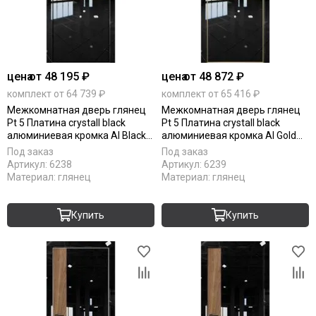
цена
от 48 195 ₽
цена
от 48 872 ₽
комплект от 64 739 ₽
комплект от 65 416 ₽
Межкомнатная дверь глянец
Межкомнатная дверь глянец
Pt 5 Платина crystall black
Pt 5 Платина crystall black
алюминиевая кромка Al Black
алюминиевая кромка Al Gold
Edition вставка дуб миндаль
Edition вставка дуб миндаль
Под заказ
Под заказ
Артикул:
6238
Артикул:
6239
Материал:
глянец
Материал:
глянец
Купить
Купить