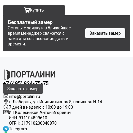
Купить
Бесплатный замер
Оставьте заявку и в ближайшее
время менеджер свяжется с
Заказать замер
вами для согласования даты и
времени.
+7 (495) 924-75-75
Заказать замер
info@portalini.ru
г. Люберцы,
ул.
Инициативная
8
, павильон И-14
7 дней в неделю с 10:00 до 19:00
ИП Колесников Антон Игоревич
ИНН:
911104899610
ОГРН:
317910200048870
Telegram