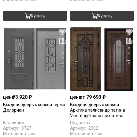
Купить
Купить
цена
73 920 ₽
цена
от 79 693 ₽
Входная дверь с ковкой термо
Входная дверь с ковкой
Делориан
Арктика палисандр патина
Vinorit дуб золотой патина
В наличии
Под заказ
Артикул:
8727
Артикул:
2302
Материал:
сталь
Материал:
сталь