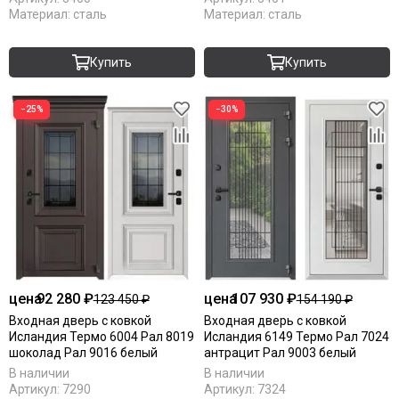
Материал:
сталь
Материал:
сталь
Купить
Купить
−25%
−30%
цена
92 280 ₽
цена
107 930 ₽
123 450 ₽
154 190 ₽
Входная дверь с ковкой
Входная дверь с ковкой
Исландия Термо 6004 Рал 8019
Исландия 6149 Термо Рал 7024
шоколад Рал 9016 белый
антрацит Рал 9003 белый
В наличии
В наличии
Артикул:
7290
Артикул:
7324