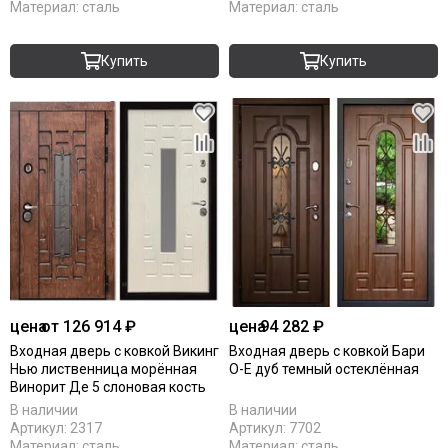
Материал:
сталь
Материал:
сталь
Купить
Купить
цена
от 126 914 ₽
цена
94 282 ₽
Входная дверь с ковкой Викинг
Входная дверь с ковкой Бари
Нью лиственница морённая
О-Е дуб темный остеклённая
Винорит Де 5 слоновая кость
В наличии
В наличии
Артикул:
2317
Артикул:
7702
Материал:
сталь
Материал:
сталь