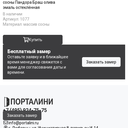
сосны Пандора Браш олива
RAL 7016
эмаль остеклённая
RAL 9010
В наличии
Stone oak
Артикул:
1077
White silk
Материал:
массив сосны
Под покраску
Купить
Бесплатный замер
Оставьте заявку и в ближайшее
время менеджер свяжется с
Заказать замер
вами для согласования даты и
времени.
+7 (495) 924-75-75
Заказать замер
info@portalini.ru