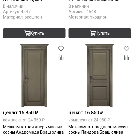
Коричневые
В наличии
В наличии
Артикул:
4547
Артикул:
4548
Крем
Материал:
экошпон
Материал:
экошпон
Латте
Магнолия
Купить
Купить
Манхеттен
Макоре
Мокко
Олива
Орех
Однотонные
Платина
Пацифик
Cерый кедр
Серые
Снежный кедр
цена
от 16 850 ₽
цена
от 16 850 ₽
Серена керамик
комплект от 24 950 ₽
комплект от 24 950 ₽
Слоновая кость
Межкомнатная дверь массив
Межкомнатная дверь массив
Снежная королева
сосны Андромеда Браш олива
сосны Пандора Браш олива