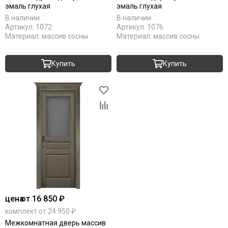
Серебро
эмаль глухая
эмаль глухая
С патиной
В наличии
В наличии
Светлые
Артикул:
1072
Артикул:
1076
Материал:
массив сосны
Материал:
массив сосны
Тёмный кипарис
Тёмный анегри
Тёмные
Купить
Купить
Черные
Шампань
Ясень
Antic loft
Bianco
Brown dreamline
Cream silk
Grey matt
White matt
Original oak
RAL 9003
цена
от 16 850 ₽
RAL 7047
комплект от 24 950 ₽
RAL 7044
Межкомнатная дверь массив