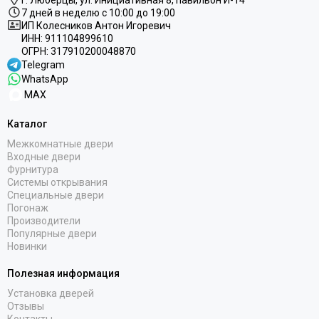
г. Люберцы,
ул.
Инициативная
8
, павильон И-14
7 дней в неделю с 10:00 до 19:00
ИП Колесников Антон Игоревич
ИНН:
911104899610
ОГРН:
317910200048870
Telegram
WhatsApp
MAX
Каталог
Межкомнатные двери
Входные двери
Фурнитура
Системы открывания
Специальные двери
Погонаж
Производители
Популярные двери
Новинки
Полезная информация
Установка дверей
Отзывы