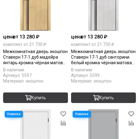
цена
от 13 280 ₽
цена
от 13 280 ₽
комплект от 21 730 ₽
комплект от 21 730 ₽
Межкомнатная дверь экошпон
Межкомнатная дверь экошпон
Ставерн 17-1 дуб мадейра
Ставерн 17-1 дуб санторини
янтарь кромка чёрная матовая
белый кромка чёрная матовая
остеклённая
остеклённая
В наличии
В наличии
Артикул:
5597
Артикул:
5599
Материал:
экошпон
Материал:
экошпон
Купить
Купить