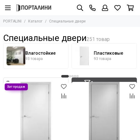
Специальные двери
PORTALINI
Каталог
Специальные двери
Все товары
Влагостойкие
Специальные двери
Пластиковые
Финские
Влагостойкие
Пластиковые
Офисные
93 товара
93 товара
С четвертью
Строительные
Для бани и сауны
Фильтр товаров
Противопожарные
Технические