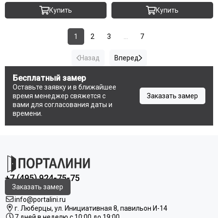
Купить
Купить
1
2
3
...
7
Назад
Вперед
Бесплатный замер
Оставьте заявку и в ближайшее
время менеджер свяжется с
Заказать замер
вами для согласования даты и
времени.
+7 (495) 924-75-75
Заказать замер
info@portalini.ru
г. Люберцы,
ул.
Инициативная
8
, павильон И-14
7 дней в неделю с 10:00 до 19:00