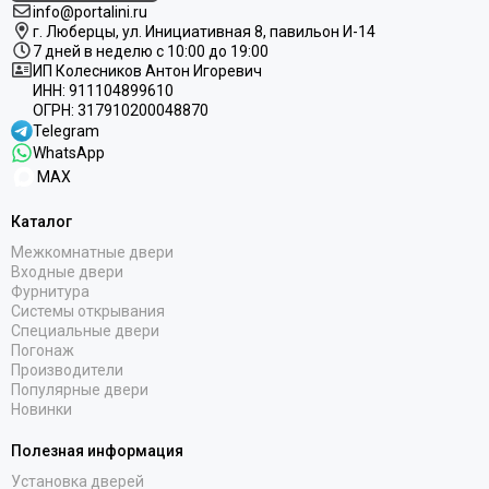
info@portalini.ru
г. Люберцы,
ул.
Инициативная
8
, павильон И-14
7 дней в неделю с 10:00 до 19:00
ИП Колесников Антон Игоревич
ИНН:
911104899610
ОГРН:
317910200048870
Telegram
WhatsApp
MAX
Каталог
Межкомнатные двери
Входные двери
Фурнитура
Системы открывания
Специальные двери
Погонаж
Производители
Популярные двери
Новинки
Полезная информация
Установка дверей