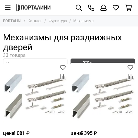
Фурнитура
PORTALINI
Каталог
Фурнитура
Механизмы
Все товары
Ручки
Механизмы для раздвижных
Защёлки
дверей
Завёртки
Петли
Цилиндры
Фильтр товаров
Накладки
Ригели
Стопоры
Механизмы
Доводчики
Для стеклянных дверей
цена
4 081 ₽
цена
5 395 ₽