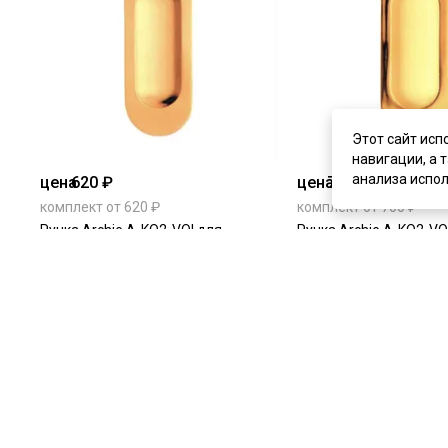
Этот сайт исп
навигации, а 
анализа испол
цена
620 ₽
цена
700 ₽
комплект от 620 ₽
комплект от 700 ₽
Ручка Archie A-KO2-VOI для
Ручка Archie A-KO2-VO
раздвижной двери золото матовое
раздвижной двери зо
В наличии
В наличии
Артикул:
2266
Артикул:
2267
Материал:
ЦАМ
Материал:
ЦАМ
Купить
Купит