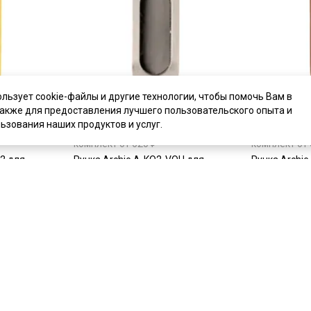
ользует cookie-файлы и другие технологии, чтобы помочь Вам в
также для предоставления лучшего пользовательского опыта и
ьзования наших продуктов и услуг.
цена
620 ₽
цена
620 ₽
комплект от 620 ₽
комплект от 
2 для
Ручка Archie A-KO2-VOH для
Ручка Archi
лото
раздвижной двери белый никель
раздвижной 
бронза
В наличии
В наличии
Артикул:
2268
Артикул:
226
Материал:
ЦАМ
Материал:
Ц
ь
Купить