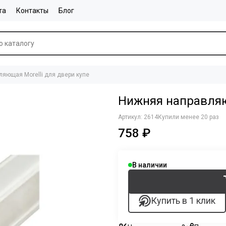
та
Контакты
Блог
яющая Morelli для двери купе
Нижняя направляю
Артикул:
2614
Купили менее 20 раз
758 ₽
В наличии
Купить в 1 клик