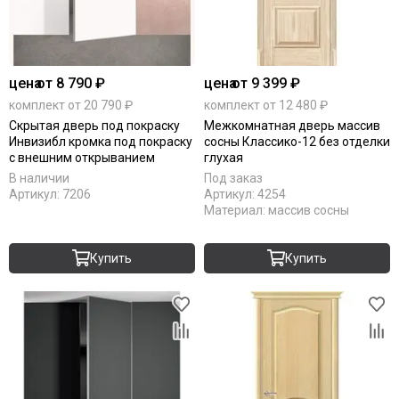
RAL 7016
RAL 9010
Stone oak
White silk
цена
от 8 790 ₽
цена
от 9 399 ₽
Под покраску
комплект от 20 790 ₽
комплект от 12 480 ₽
Скрытая дверь под покраску
Межкомнатная дверь массив
Инвизибл кромка под покраску
сосны Классико-12 без отделки
с внешним открыванием
глухая
В наличии
Под заказ
Артикул:
7206
Артикул:
4254
Материал:
массив сосны
Купить
Купить