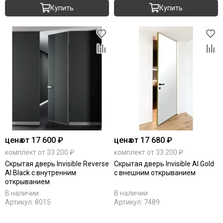
Купить
Купить
цена
от 17 600 ₽
цена
от 17 680 ₽
комплект от 33 200 ₽
комплект от 33 200 ₽
Скрытая дверь Invisible Reverse
Скрытая дверь Invisible Al Gold
Al Black с внутренним
с внешним открыванием
открыванием
В наличии
В наличии
Артикул:
8015
Артикул:
7489