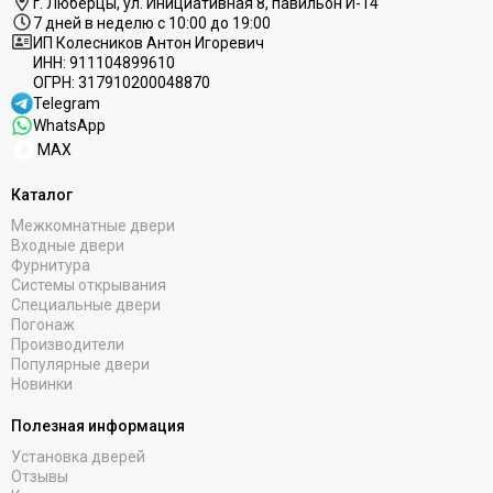
г. Люберцы,
ул.
Инициативная
8
, павильон И-14
7 дней в неделю с 10:00 до 19:00
ИП Колесников Антон Игоревич
ИНН:
911104899610
ОГРН:
317910200048870
Telegram
WhatsApp
MAX
Каталог
Межкомнатные двери
Входные двери
Фурнитура
Системы открывания
Специальные двери
Погонаж
Производители
Популярные двери
Новинки
Полезная информация
Установка дверей
Отзывы