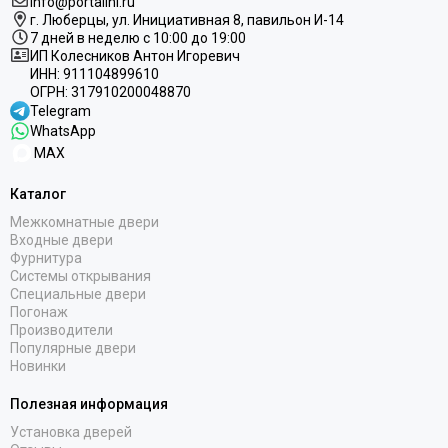
info@portalini.ru
RAL 7016
г. Люберцы,
ул.
Инициативная
8
, павильон И-14
RAL 9010
7 дней в неделю с 10:00 до 19:00
ИП Колесников Антон Игоревич
Stone oak
ИНН:
911104899610
White silk
ОГРН:
317910200048870
Под покраску
Telegram
WhatsApp
MAX
Каталог
Межкомнатные двери
Входные двери
Фурнитура
Системы открывания
Специальные двери
Погонаж
Производители
Популярные двери
Новинки
Полезная информация
Установка дверей