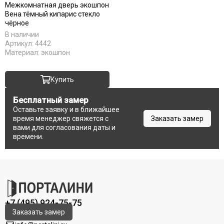
Серебро
Межкомнатная дверь экошпон
С патиной
Вена тёмный кипарис стекло
чёрное
Светлые
В наличии
Тёмный кипарис
Артикул:
4442
Тёмный анегри
Материал:
экошпон
Тёмные
Черные
Купить
Шампань
Ясень
Бесплатный замер
Antic loft
Оставьте заявку и в ближайшее
время менеджер свяжется с
Заказать замер
Bianco
вами для согласования даты и
Brown dreamline
времени.
Cream silk
Grey matt
White matt
Original oak
RAL 9003
+7 (495) 924-75-75
RAL 7047
Заказать замер
RAL 7044