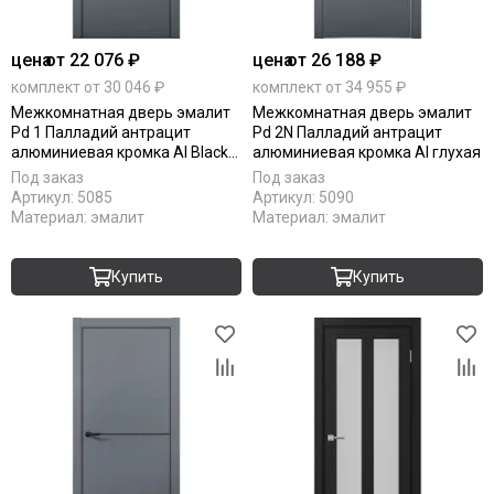
цена
от 22 076 ₽
цена
от 26 188 ₽
комплект от 30 046 ₽
комплект от 34 955 ₽
Межкомнатная дверь эмалит
Межкомнатная дверь эмалит
Pd 1 Палладий антрацит
Pd 2N Палладий антрацит
алюминиевая кромка Al Black
алюминиевая кромка Al глухая
Edition глухая
Под заказ
Под заказ
Артикул:
5085
Артикул:
5090
Материал:
эмалит
Материал:
эмалит
Купить
Купить