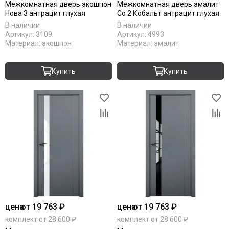
Межкомнатная дверь экошпон
Межкомнатная дверь эмалит
RAL 7016
Нова 3 антрацит глухая
Co 2 Кобальт антрацит глухая
RAL 9010
В наличии
В наличии
Stone oak
Артикул:
3109
Артикул:
4993
White silk
Материал:
экошпон
Материал:
эмалит
Под покраску
Купить
Купить
цена
от 19 763 ₽
цена
от 19 763 ₽
комплект от 28 600 ₽
комплект от 28 600 ₽