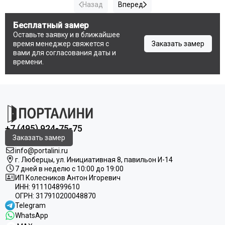
Назад
Вперед
Бесплатный замер
Оставьте заявку и в ближайшее
время менеджер свяжется с
Заказать замер
вами для согласования даты и
времени.
+7 (495) 924-75-75
Заказать замер
info@portalini.ru
г. Люберцы,
ул.
Инициативная
8
, павильон И-14
7 дней в неделю с 10:00 до 19:00
ИП Колесников Антон Игоревич
ИНН:
911104899610
ОГРН:
317910200048870
Telegram
WhatsApp