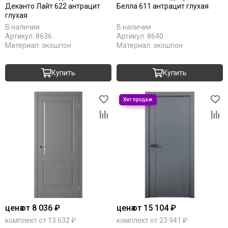
Серебро
Деканто Лайт 622 антрацит
Белла 611 антрацит глухая
С патиной
глухая
Светлые
В наличии
В наличии
Артикул:
8636
Артикул:
8640
Тёмный кипарис
Материал:
экошпон
Материал:
экошпон
Тёмный анегри
Тёмные
Купить
Купить
Черные
Шампань
Ясень
Antic loft
Bianco
Brown dreamline
Cream silk
Grey matt
White matt
Original oak
RAL 9003
цена
от 8 036 ₽
цена
от 15 104 ₽
RAL 7047
комплект от 13 632 ₽
комплект от 23 941 ₽
RAL 7044