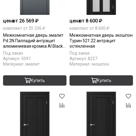
цена
от 26 569 ₽
цена
от 8 600 ₽
комплект от 35 336 ₽
комплект от 8 600 ₽
Межкомнатная дверь эмалит
Межкомнатная дверь экошпон
Pd 2N Палладий антрацит
Турин 521.22 антрацит
алюминиевая кромка Al Black
остеклённая
Edition глухая
Под заказ
Под заказ
Артикул:
5091
Артикул:
8227
Материал:
эмалит
Материал:
экошпон
Купить
Купить