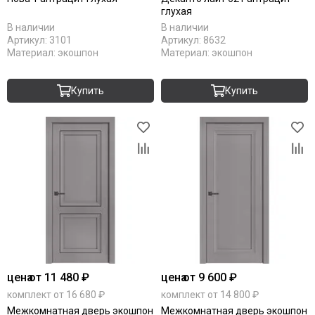
глухая
Коричневые
В наличии
В наличии
Крем
Артикул:
3101
Артикул:
8632
Латте
Материал:
экошпон
Материал:
экошпон
Магнолия
Манхеттен
Купить
Купить
Макоре
Мокко
Олива
Орех
Однотонные
Платина
Пацифик
Cерый кедр
Серые
Снежный кедр
Серена керамик
цена
от 11 480 ₽
цена
от 9 600 ₽
Слоновая кость
комплект от 16 680 ₽
комплект от 14 800 ₽
Снежная королева
Межкомнатная дверь экошпон
Межкомнатная дверь экошпон