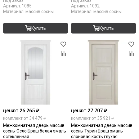
Под заказ
Под заказ
Артикул:
1085
Артикул:
1092
Материал:
массив сосны
Материал:
массив сосны
Купить
Купить
цена
от 26 265 ₽
цена
от 27 707 ₽
комплект от 34 479 ₽
комплект от 35 921 ₽
Межкомнатная дверь массив
Межкомнатная дверь массив
сосны Осло Браш белая эмаль
сосны Турин Браш эмаль
остеклённая
слоновая кость глухая