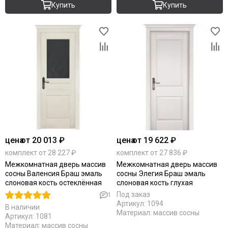
Купить
Купить
цена
от 20 013 ₽
цена
от 19 622 ₽
комплект от 28 227 ₽
комплект от 27 836 ₽
Межкомнатная дверь массив
Межкомнатная дверь массив
сосны Валенсия Браш эмаль
сосны Элегия Браш эмаль
слоновая кость остеклённая
слоновая кость глухая
Под заказ
1
Артикул:
1094
В наличии
Материал:
массив сосны
Артикул:
1081
Материал:
массив сосны