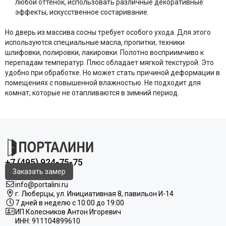
любой оттенок, использовать различные декоративные
эффекты, искусственное состаривание.
Но дверь из массива сосны требует особого ухода. Для этого
используются специальные масла, пропитки, техники
шлифовки, полировки, лакировки. Полотно восприимчиво к
перепадам температур. Плюс обладает мягкой текстурой. Это
удобно при обработке. Но может стать причиной деформации в
помещениях с повышенной влажностью. Не подходит для
комнат, которые не отапливаются в зимний период.
+7 (495) 924-75-75
Заказать замер
info@portalini.ru
г. Люберцы,
ул.
Инициативная
8
, павильон И-14
7 дней в неделю с 10:00 до 19:00
ИП Колесников Антон Игоревич
ИНН:
911104899610