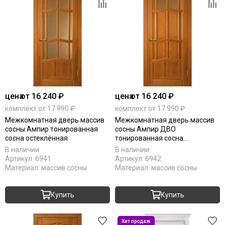
цена
от 16 240 ₽
цена
от 16 240 ₽
комплект от 17 990 ₽
комплект от 17 990 ₽
Межкомнатная дверь массив
Межкомнатная дверь массив
сосны Ампир тонированная
сосны Ампир ДВО
сосна остеклённая
тонированная сосна
остеклённая
В наличии
В наличии
Артикул:
6941
Артикул:
6942
Материал:
массив сосны
Материал:
массив сосны
Купить
Купить