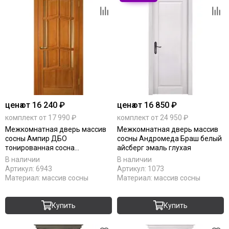
цена
от 16 240 ₽
цена
от 16 850 ₽
комплект от 17 990 ₽
комплект от 24 950 ₽
Межкомнатная дверь массив
Межкомнатная дверь массив
сосны Ампир ДБО
сосны Андромеда Браш белый
тонированная сосна
айсберг эмаль глухая
остеклённая
В наличии
В наличии
Артикул:
6943
Артикул:
1073
Материал:
массив сосны
Материал:
массив сосны
Купить
Купить