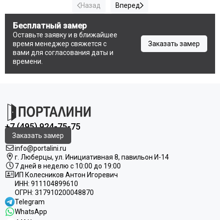
Назад
Вперед
Бесплатный замер
Оставьте заявку и в ближайшее
время менеджер свяжется с
Заказать замер
вами для согласования даты и
времени.
+7 (495) 924-75-75
Заказать замер
info@portalini.ru
г. Люберцы,
ул.
Инициативная
8
, павильон И-14
7 дней в неделю с 10:00 до 19:00
ИП Колесников Антон Игоревич
ИНН:
911104899610
ОГРН:
317910200048870
Telegram
WhatsApp