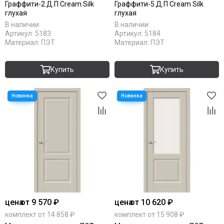
Граффити-2.Д.П Cream Silk
Граффити-5.Д.П Cream Silk
RAL 7016
глухая
глухая
RAL 9010
В наличии
В наличии
Stone oak
Артикул:
5183
Артикул:
5184
White silk
Материал:
ПЭТ
Материал:
ПЭТ
Под покраску
Купить
Купить
цена
от 9 570 ₽
цена
от 10 620 ₽
комплект от 14 858 ₽
комплект от 15 908 ₽