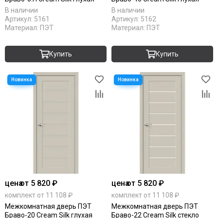
Коричневые
В наличии
В наличии
Артикул:
5161
Артикул:
5162
Крем
Материал:
ПЭТ
Материал:
ПЭТ
Латте
Магнолия
Купить
Купить
Манхеттен
Макоре
Мокко
Олива
Орех
Однотонные
Платина
Пацифик
Cерый кедр
Серые
Снежный кедр
цена
от 5 820 ₽
цена
от 5 820 ₽
Серена керамик
комплект от 11 108 ₽
комплект от 11 108 ₽
Слоновая кость
Межкомнатная дверь ПЭТ
Межкомнатная дверь ПЭТ
Снежная королева
Браво-20 Cream Silk глухая
Браво-22 Cream Silk стекло