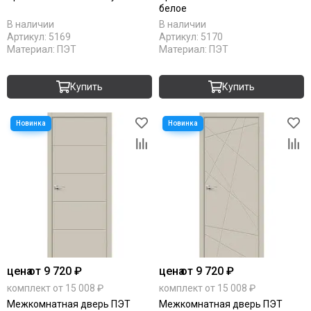
Серебро
белое
С патиной
В наличии
В наличии
Светлые
Артикул:
5169
Артикул:
5170
Материал:
ПЭТ
Материал:
ПЭТ
Тёмный кипарис
Тёмный анегри
Тёмные
Купить
Купить
Черные
Шампань
Ясень
Antic loft
Bianco
Brown dreamline
Cream silk
Grey matt
White matt
Original oak
RAL 9003
цена
от 9 720 ₽
цена
от 9 720 ₽
RAL 7047
комплект от 15 008 ₽
комплект от 15 008 ₽
RAL 7044
Межкомнатная дверь ПЭТ
Межкомнатная дверь ПЭТ