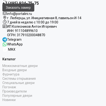
+7 (495) 924-75-75
Заказать замер
info@portalini.ru
г. Люберцы,
ул.
Инициативная
8
, павильон И-14
7 дней в неделю с 10:00 до 19:00
ИП Колесников Антон Игоревич
ИНН:
911104899610
ОГРН:
317910200048870
Telegram
WhatsApp
MAX
Каталог
Межкомнатные двери
Входные двери
Фурнитура
Системы открывания
Специальные двери
Погонаж
Производители
Популярные двери
Новинки