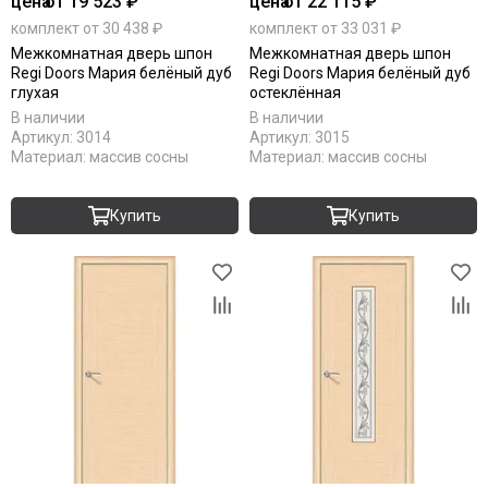
цена
от 19 523 ₽
цена
от 22 115 ₽
RAL 7016
комплект от 30 438 ₽
комплект от 33 031 ₽
RAL 9010
Межкомнатная дверь шпон
Межкомнатная дверь шпон
Stone oak
Regi Doors Мария белёный дуб
Regi Doors Мария белёный дуб
White silk
глухая
остеклённая
Под покраску
В наличии
В наличии
Артикул:
3014
Артикул:
3015
Материал:
массив сосны
Материал:
массив сосны
Купить
Купить