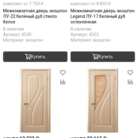
Серебро
комплект от 7 750 ₽
комплект от 8 850 ₽
С патиной
Межкомнатная дверь экошпон
Межкомнатная дверь экошпон
Светлые
ЛУ-22 белёный дуб стекло
Legend ЛУ-17 белёный дуб
белое
остеклённая
Тёмный кипарис
В наличии
В наличии
Тёмный анегри
Артикул:
4530
Артикул:
4502
Тёмные
Материал:
экошпон
Материал:
экошпон
Черные
Шампань
Купить
Купить
Ясень
Antic loft
Bianco
Brown dreamline
Cream silk
Grey matt
White matt
Original oak
RAL 9003
RAL 7047
RAL 7044