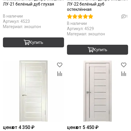
ЛУ-21 белёный дуб глухая
ЛУ-22 белёный дуб
Серый
Коричневые
остеклённая
Светлый
Крем
В наличии
1
Французский
Латте
Артикул:
4523
В наличии
Филадельфия
Магнолия
Материал:
экошпон
Артикул:
4529
Манхеттен
Материал:
экошпон
Макоре
Купить
Мокко
Купить
Олива
Орех
Однотонные
Платина
Пацифик
Cерый кедр
Серые
Снежный кедр
Серена керамик
Слоновая кость
Снежная королева
цена
от 4 350 ₽
цена
от 5 450 ₽