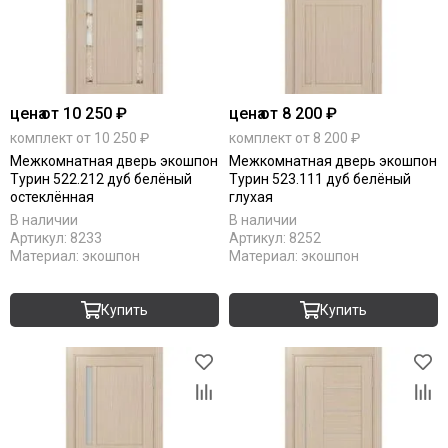
цена
от 10 250 ₽
цена
от 8 200 ₽
комплект от 10 250 ₽
комплект от 8 200 ₽
Межкомнатная дверь экошпон
Межкомнатная дверь экошпон
Турин 522.212 дуб белёный
Турин 523.111 дуб белёный
остеклённая
глухая
В наличии
В наличии
Артикул:
8233
Артикул:
8252
Материал:
экошпон
Материал:
экошпон
Купить
Купить