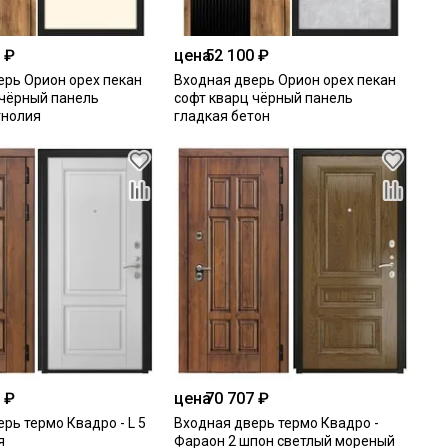
 ₽
цена
52 100 ₽
ерь Орион орех пекан
Входная дверь Орион орех пекан
 чёрный панель
софт кварц чёрный панель
гнолия
гладкая бетон
 ₽
цена
70 707 ₽
рь термо Квадро - L 5
Входная дверь термо Квадро -
я
Фараон 2 шпон светлый мореный