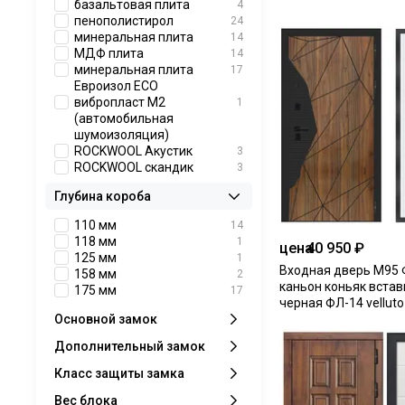
базальтовая плита
4
пенополистирол
24
минеральная плита
14
МДФ плита
14
минеральная плита
17
Евроизол ЕСО
вибропласт М2
1
(автомобильная
шумоизоляция)
ROCKWOOL Акустик
3
ROCKWOOL скандик
3
Глубина короба
110 мм
14
118 мм
1
цена
40 950 ₽
125 мм
1
Входная дверь М95 
158 мм
2
каньон коньяк встав
175 мм
17
черная ФЛ-14 velluto
Основной замок
Дополнительный замок
Класс защиты замка
Вес блока