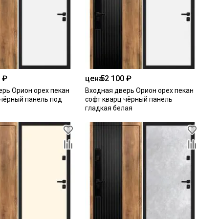
 ₽
цена
52 100 ₽
ерь Орион орех пекан
Входная дверь Орион орех пекан
 чёрный панель под
софт кварц чёрный панель
гладкая белая