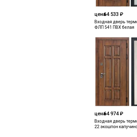
цена
64 533 ₽
Входная дверь термо
ФЛП 541 ПВХ белая
цена
64 974 ₽
Входная дверь термо
22 экошпон капучин