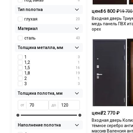
под заказ
6
Тип полотна
цена
16 800 ₽
19 700
Входная дверь Триу
глухая
20
медь панель ПВХ ит
Материал
орех
сталь
43
Толщина металла, мм
1
3
1,2
1
1,5
16
1,8
19
2
1
3
3
Толщина полотна, мм
от
до
цена
72 770 ₽
Входная дверь Коли
Наполнение полотна
тёмное серебро ант
массив Валенсия ан