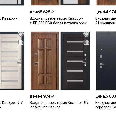
цена
65 625 ₽
цена
64 974
 Квадро -
Входная дверь термо Квадро -
Входная дв
ФЛП 560 ПВХ белая вставка орех
21 экошпон
цена
64 974 ₽
цена
26 800
 Квадро - ЛУ
Входная дверь термо Квадро - ЛУ
Входная дв
о
22 экошпон венге
серебро ПВ