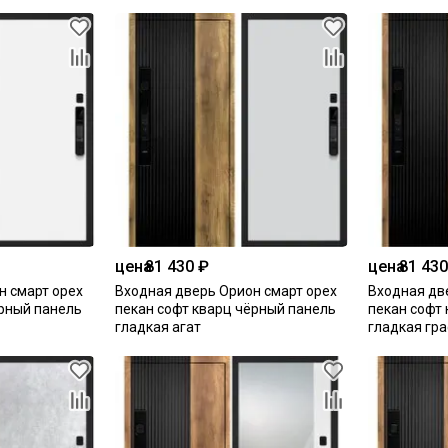
цена
81 430 ₽
цена
81 430
н смарт орех
Входная дверь Орион смарт орех
Входная дв
ёрный панель
пекан софт кварц чёрный панель
пекан софт
гладкая агат
гладкая гр