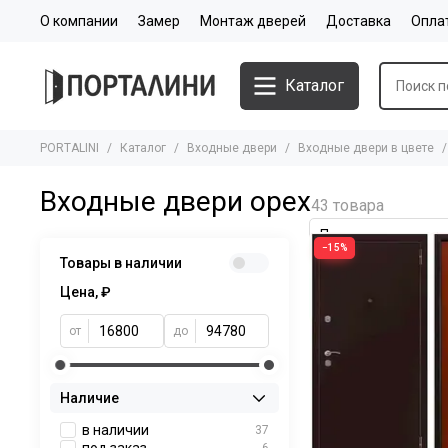
О компании
Замер
Монтаж дверей
Доставка
Опла
Каталог
PORTALINI
Каталог
Входные двери
Входные двери в цвете
Входные двери орех
−15%
Товары в наличии
Цена, ₽
от
до
Наличие
в наличии
37