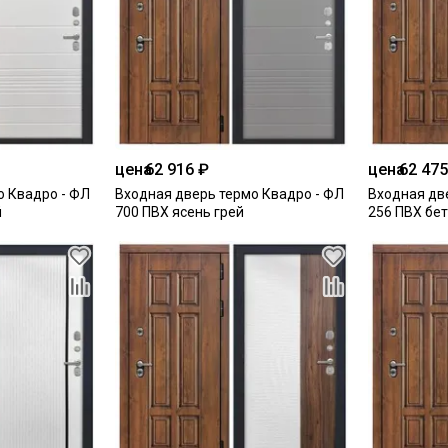
цена
62 916 ₽
цена
62 475
о Квадро - ФЛ
Входная дверь термо Квадро - ФЛ
Входная дв
й
700 ПВХ ясень грей
256 ПВХ бе