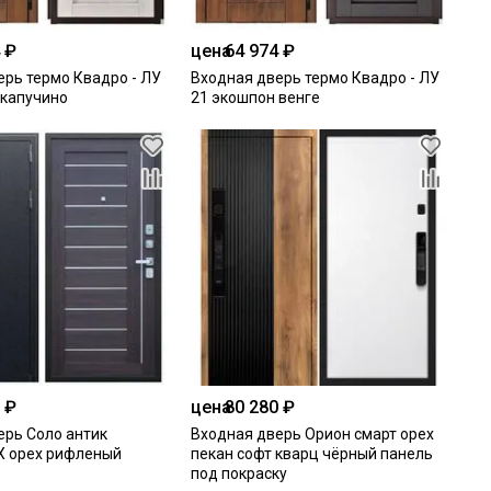
 ₽
цена
64 974 ₽
ерь термо Квадро - ЛУ
Входная дверь термо Квадро - ЛУ
 капучино
21 экошпон венге
 ₽
цена
80 280 ₽
ерь Соло антик
Входная дверь Орион смарт орех
Х орех рифленый
пекан софт кварц чёрный панель
под покраску