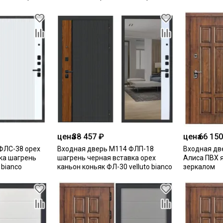
цена
38 457 ₽
цена
66 150
ФЛС-38 орех
Входная дверь М114 ФЛП-18
Входная дв
ка шагрень
шагрень черная вставка орех
Алиса ПВХ 
 bianco
каньон коньяк ФЛ-30 velluto bianco
зеркалом