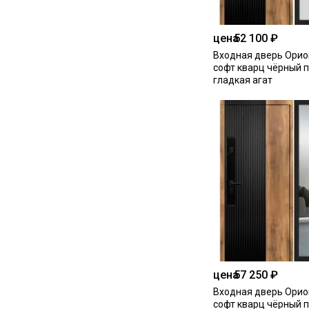
цена
52 100 ₽
Входная дверь Орио
софт кварц чёрный 
гладкая агат
цена
57 250 ₽
Входная дверь Орио
софт кварц чёрный п