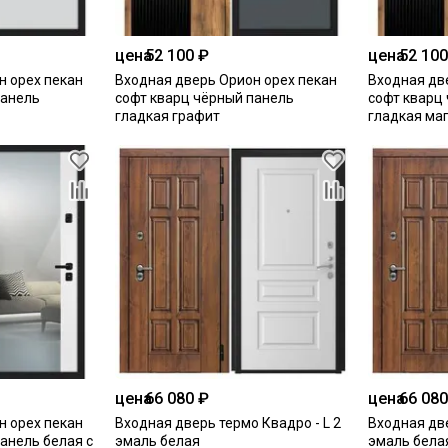
цена
52 100 ₽
цена
52 100
н орех пекан
Входная дверь Орион орех пекан
Входная дв
панель
софт кварц чёрный панель
софт кварц
гладкая графит
гладкая ма
цена
66 080 ₽
цена
66 080
н орех пекан
Входная дверь термо Квадро - L 2
Входная две
анель белая с
эмаль белая
эмаль бела