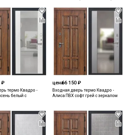
 ₽
цена
66 150 ₽
ерь термо Квадро -
Входная дверь термо Квадро -
ясень белый с
Алиса ПВХ софт грей с зеркалом