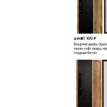
цена
81 430 ₽
Входная дверь Орио
пекан софт кварц ч
гладкая бетон