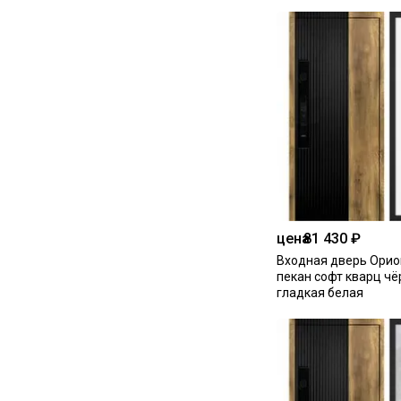
цена
81 430 ₽
Входная дверь Орио
пекан софт кварц ч
гладкая белая