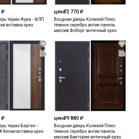
 ₽
цена
72 770 ₽
ерь термо Аура - ФЛП
Входная дверь Колизей Плюс
ая вставка орех
тёмное серебро антик панель
массив Фоборг античный орех
 ₽
цена
79 880 ₽
рь термо Берген -
Входная дверь Колизей Плюс
Х белая вставка орех
тёмное серебро антик панель
массив Виктория античный орех