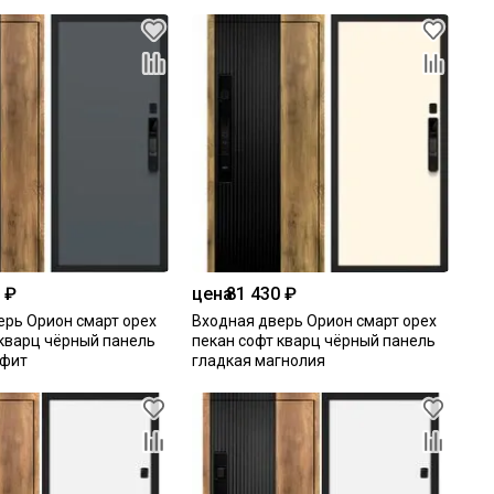
 ₽
цена
81 430 ₽
ерь Орион смарт орех
Входная дверь Орион смарт орех
 кварц чёрный панель
пекан софт кварц чёрный панель
афит
гладкая магнолия