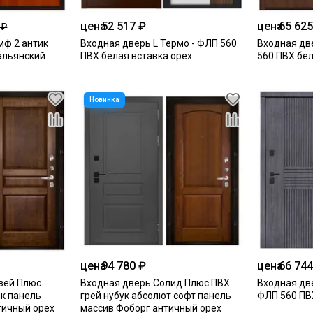
цена
52 517 ₽
цена
65 625
 ₽
мф 2 антик
Входная дверь L Термо - ФЛП 560
Входная дв
альянский
ПВХ белая вставка орех
560 ПВХ бел
цена
94 780 ₽
цена
66 744
зей Плюс
Входная дверь Солид Плюс ПВХ
Входная две
ик панель
грей нубук абсолют софт панель
ФЛП 560 ПВ
тичный орех
массив Фоборг античный орех