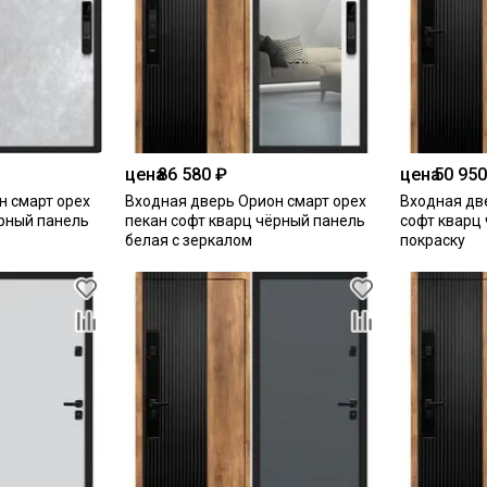
цена
86 580 ₽
цена
50 950
н смарт орех
Входная дверь Орион смарт орех
Входная дв
ёрный панель
пекан софт кварц чёрный панель
софт кварц
белая с зеркалом
покраску