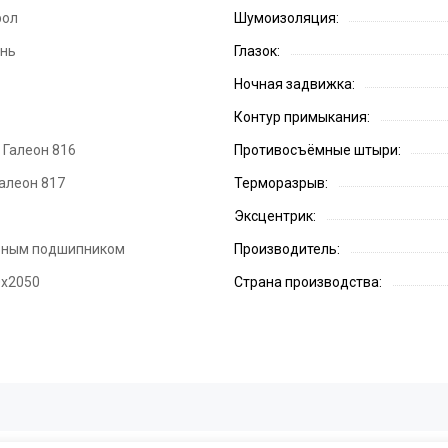
рол
Шумоизоляция:
ень
Глазок:
Ночная задвижка:
Контур примыкания:
Галеон 816
Противосъёмные штыри:
алеон 817
Терморазрыв:
Эксцентрик:
орным подшипником
Производитель:
0х2050
Страна производства: