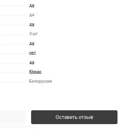
да
да
да
3 шт
да
нет
да
Юркас
Белоруссия
Оставить отзыв