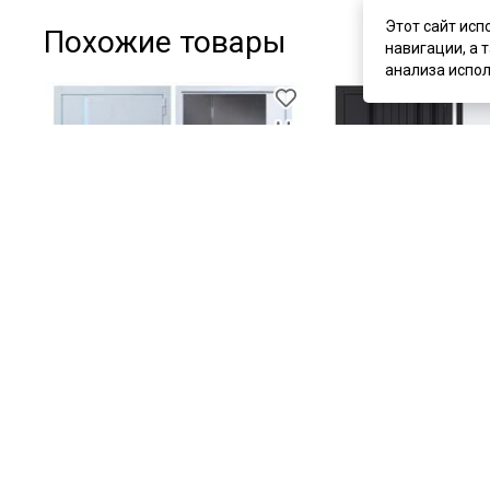
Этот сайт исп
Похожие товары
навигации, а 
анализа испол
цена
35 700 ₽
цена
35 000 ₽
Входная дверь Эверест белый
Входная дверь Солана
матовый ПВХ белый матовый с
шагрень ПВХ белый м
зеркалом
В наличии
В наличии
Артикул:
8463
Артикул:
8464