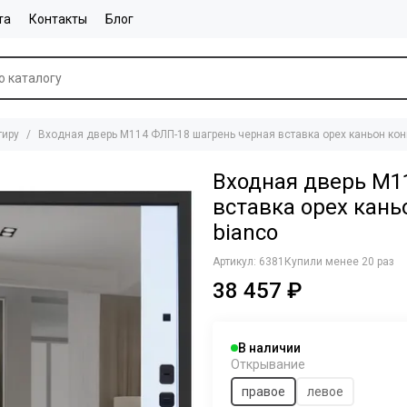
та
Контакты
Блог
тиру
Входная дверь М114 ФЛП-18 шагрень черная вставка орех каньон конь
Входная дверь М1
вставка орех каньо
bianco
Артикул:
6381
Купили менее 20 раз
38 457 ₽
В наличии
Открывание
правое
левое