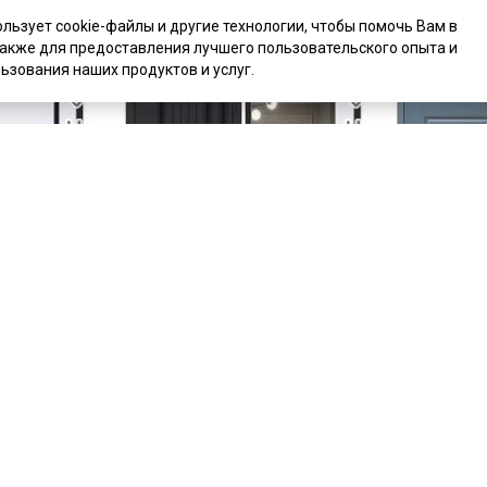
ользует cookie-файлы и другие технологии, чтобы помочь Вам в
также для предоставления лучшего пользовательского опыта и
ьзования наших продуктов и услуг.
цена
37 000 ₽
цена
38 850
 чёрная
Входная дверь Солана чёрная
Входная две
атовый
шагрень ПВХ белый матовый с
Velluto Oscu
зеркалом
Velluto Bian
INFINITY
В наличии
В наличии
Артикул:
8465
Артикул:
293