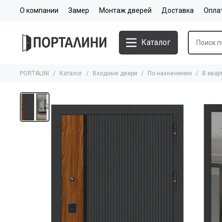
О компании
Замер
Монтаж дверей
Доставка
Опла
Каталог
PORTALINI
Каталог
Входные двери
По назначению
В квар