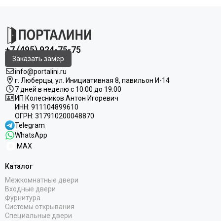
+7 (495) 924-75-75
Заказать замер
info@portalini.ru
г. Люберцы,
ул.
Инициативная
8
, павильон И-14
7 дней в неделю с 10:00 до 19:00
ИП Колесников Антон Игоревич
ИНН:
911104899610
ОГРН:
317910200048870
Telegram
WhatsApp
MAX
Каталог
Межкомнатные двери
Входные двери
Фурнитура
Системы открывания
Специальные двери