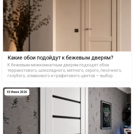
Какие обои подойдут к бежевым дверям?
К бежевым межкомнатным дверям подходят обои
терракотового, шоколадного, мятного, серого, песочного,
голубого, оливкового и графитового цветов — выбор
зависит от подтона самой двери и освещения в комнате.
Бежевые межкомнатные д…
03 Июня 2026