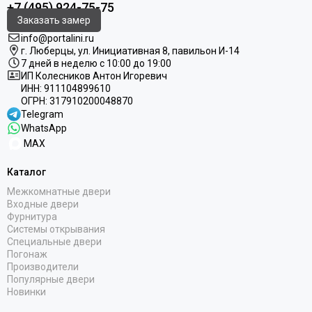
+7 (495) 924-75-75
Заказать замер
info@portalini.ru
г. Люберцы,
ул.
Инициативная
8
, павильон И-14
7 дней в неделю с 10:00 до 19:00
ИП Колесников Антон Игоревич
ИНН:
911104899610
ОГРН:
317910200048870
Telegram
WhatsApp
MAX
Каталог
Межкомнатные двери
Входные двери
Фурнитура
Системы открывания
Специальные двери
Погонаж
Производители
Популярные двери
Новинки