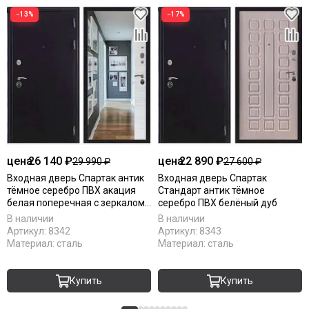
−13%
−17%
цена
26 140 ₽
цена
22 890 ₽
29 990 ₽
27 600 ₽
Входная дверь Спартак антик
Входная дверь Спартак
тёмное серебро ПВХ акация
Стандарт антик тёмное
белая поперечная с зеркалом
серебро ПВХ белёный дуб
панорама
В наличии
В наличии
Артикул:
8342
Артикул:
8343
Материал:
сталь
Материал:
сталь
Купить
Купить