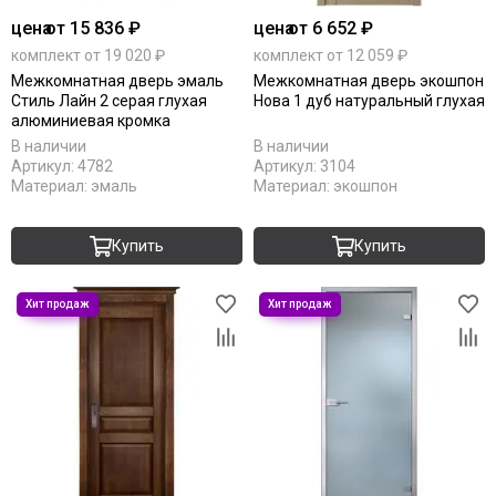
цена
от 15 836 ₽
цена
от 6 652 ₽
комплект от 19 020 ₽
комплект от 12 059 ₽
Межкомнатная дверь эмаль
Межкомнатная дверь экошпон
Стиль Лайн 2 серая глухая
Нова 1 дуб натуральный глухая
алюминиевая кромка
В наличии
В наличии
Артикул:
4782
Артикул:
3104
Материал:
эмаль
Материал:
экошпон
Купить
Купить