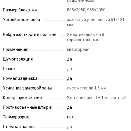
подшипником
Размер блока, мм:
885х2050, 965х2050
Устройство короба:
закрытый утеплённый 51x121
мм
Рёбра жёсткости в полотне:
2 вертикальных и 8
горизонтальных
Применение:
квартирная
Шумоизоляция:
да
Глазок:
да
Ночная задвижка:
да
Усиление замковой зоны:
лист металла 1,5 мм
Контур примыкания:
2 шт профиль D + 1 магнитный
Противосъёмные штыри:
да
Терморазрыв:
нет
Съемная панель:
да