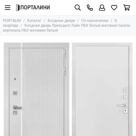
Входные двери
По назначению
PORTALINI
Каталог
Входные двери
По назначению
В
Все товары
Все товары
квартиру
Входная дверь Президент Лайн ПВХ белый матовый панель
вертикаль ПВХ меламин белый
По назначению
В квартиру
Для дома
По материалу
Для коттеджа
По цене
Уличные
По конструкции
Для домов ПИК
Входные двери в цвете
На дачу