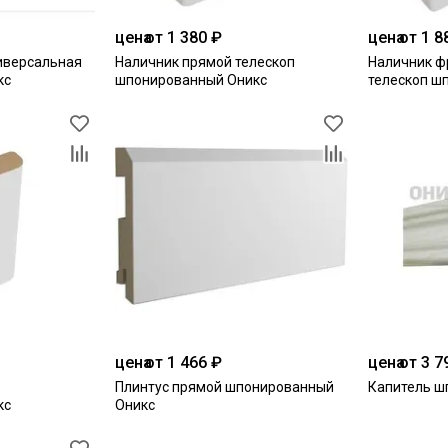
цена
от 1 380 ₽
цена
от 1 8
иверсальная
Наличник прямой телескоп
Наличник ф
кс
шпонированный Оникс
телескоп ш
цена
от 1 466 ₽
цена
от 3 7
Плинтус прямой шпонированный
Капитель ш
кс
Оникс