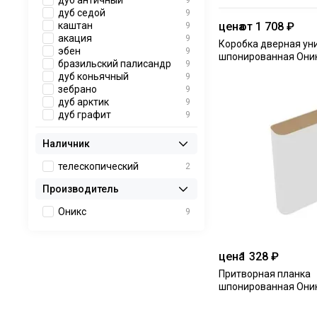
дуб античный
9
дуб седой
9
цена
от 1 708 ₽
каштан
9
акация
9
Коробка дверная ун
эбен
9
шпонированная Они
бразильский палисандр
9
дуб коньячный
9
зебрано
9
дуб арктик
9
дуб графит
9
Наличник
телескопический
2
Производитель
Оникс
9
цена
1 328 ₽
Притворная планка
шпонированная Они