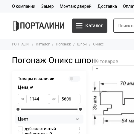
О компании
Замер
Монтаж дверей
Доставка
Опла
Каталог
PORTALINI
Каталог
Погонаж
Шпон
Оникс
Погонаж Оникс шпон
Товары в наличии
Цена, ₽
от
до
Цвет
дуб золотистый
9