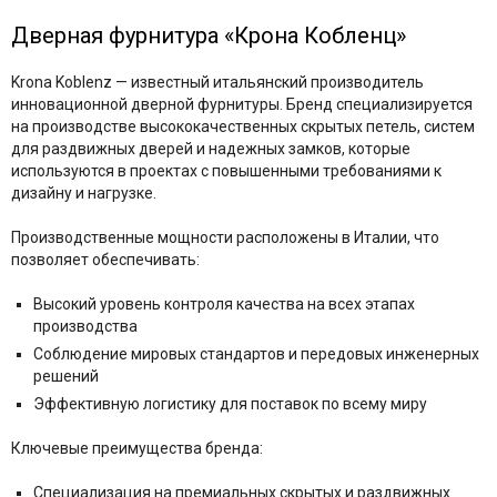
Uberture
Акма
Дверная фурнитура «Крона Кобленц»
АСД
Дворецкий
Krona Koblenz — известный итальянский производитель
инновационной дверной фурнитуры. Бренд специализируется
ЗАО ПО Одинцово
на производстве высококачественных скрытых петель, систем
Оникс
для раздвижных дверей и надежных замков, которые
Ока
используются в проектах с повышенными требованиями к
Пожметком
дизайну и нагрузке.
Текона
Производственные мощности расположены в Италии, что
Шейл Дорс
позволяет обеспечивать:
Юркас
Высокий уровень контроля качества на всех этапах
производства
Соблюдение мировых стандартов и передовых инженерных
решений
Эффективную логистику для поставок по всему миру
Ключевые преимущества бренда:
Специализация на премиальных скрытых и раздвижных