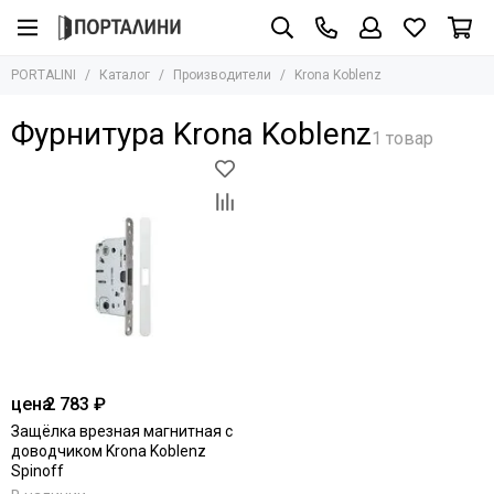
Производители
PORTALINI
Каталог
Производители
Krona Koblenz
Все товары
Adden Bau
Фурнитура Krona Koblenz
Albero
Armadillo
AGB
Archie
Aurum Doors
Bravo
Bussare
Сasseton
Covali
Fantom
цена
2 783 ₽
Hausdoors
Защёлка врезная магнитная с
Glass Tur
доводчиком Krona Koblenz
Kapelli
Spinoff
Krona Koblenz