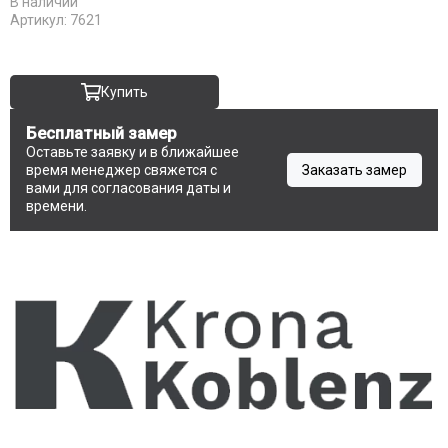
В наличии
Komfort Doors
Артикул:
7621
Legend
Luxor
Milyana
Купить
Morelli
Бесплатный замер
Ofram
Оставьте заявку и в ближайшее
Optima Porte
время менеджер свяжется с
Заказать замер
Porta Di Parma
вами для согласования даты и
времени.
Portalini
Porte Vista
Portika
Poseidon
Profilo Porte
Regi Doors
Staller
STR
VFD
Velldoris