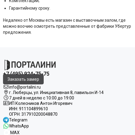
Комплектации;
Гарантийному сроку.
Недалеко от Москвы есть магазин с выставочным залом, где
можно воочию осмотреть представленные от фабрики Убертур
предложения.
+7 (495) 924-75-75
Заказать замер
info@portalini.ru
г. Люберцы,
ул.
Инициативная
8
, павильон И-14
7 дней в неделю с 10:00 до 19:00
ИП Колесников Антон Игоревич
ИНН:
911104899610
ОГРН:
317910200048870
Telegram
WhatsApp
MAX