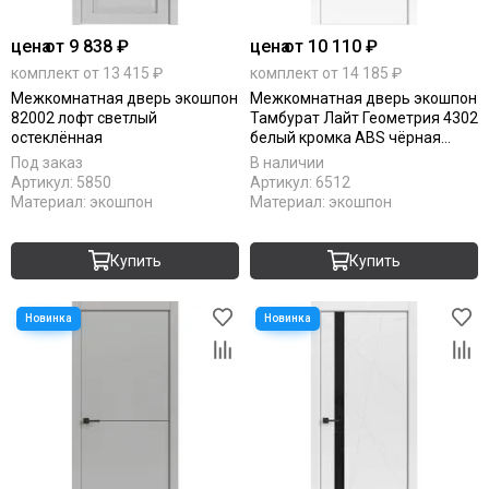
цена
от 9 838 ₽
цена
от 10 110 ₽
комплект от 13 415 ₽
комплект от 14 185 ₽
Межкомнатная дверь экошпон
Межкомнатная дверь экошпон
82002 лофт светлый
Тамбурат Лайт Геометрия 4302
остеклённая
белый кромка ABS чёрная
глухая
Под заказ
В наличии
Артикул:
5850
Артикул:
6512
Материал:
экошпон
Материал:
экошпон
Купить
Купить