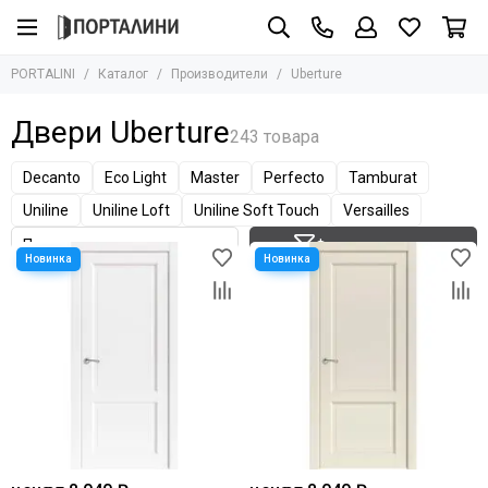
Производители
PORTALINI
Каталог
Производители
Uberture
Все товары
Adden Bau
Двери Uberture
Albero
Armadillo
Decanto
Eco Light
Master
Perfecto
Tamburat
AGB
Uniline
Uniline Loft
Uniline Soft Touch
Versailles
Archie
Фильтр товаров
Aurum Doors
Bravo
Bussare
Сasseton
Covali
Fantom
Hausdoors
Glass Tur
Kapelli
Krona Koblenz