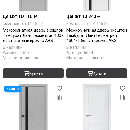
цена
от 10 110 ₽
цена
от 10 340 ₽
комплект от 14 185 ₽
комплект от 14 415 ₽
Межкомнатная дверь экошпон
Межкомнатная дверь экошпон
Тамбурат Лайт Геометрия 4302
Тамбурат Лайт Геометрия
лофт светлый кромка ABS
4304/1 белый кромка ABS
чёрная глухая
чёрная остеклённая
В наличии
В наличии
Артикул:
6513
Артикул:
6514
Материал:
экошпон
Материал:
экошпон
Купить
Купить