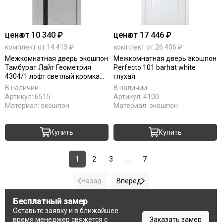
цена
от 10 340 ₽
цена
от 17 446 ₽
комплект от 14 415 ₽
комплект от 26 406 ₽
Межкомнатная дверь экошпон
Межкомнатная дверь экошпон
Тамбурат Лайт Геометрия
Perfecto 101 barhat white
4304/1 лофт светлый кромка
глухая
ABS чёрная остеклённая
В наличии
В наличии
Артикул:
6515
Артикул:
4100
Материал:
экошпон
Материал:
экошпон
Купить
Купить
1
2
3
...
7
Назад
Вперед
Бесплатный замер
Оставьте заявку и в ближайшее
время менеджер свяжется с
Заказать замер