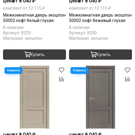
цена
от 8 040 ₽
цена
от 8 040 ₽
Komfort Doors
комплект от 12 115 ₽
комплект от 12 115 ₽
Legend
Межкомнатная дверь экошпон
Межкомнатная дверь экошпон
Luxor
50002 лофт белый глухая
50002 лофт бежевый глухая
Milyana
В наличии
В наличии
Артикул:
8329
Артикул:
8330
Morelli
Материал:
экошпон
Материал:
экошпон
Ofram
Optima Porte
Купить
Купить
Porta Di Parma
Portalini
Porte Vista
Portika
Poseidon
Profilo Porte
Regi Doors
Staller
STR
VFD
Velldoris
цена
от 8 040 ₽
цена
от 8 040 ₽