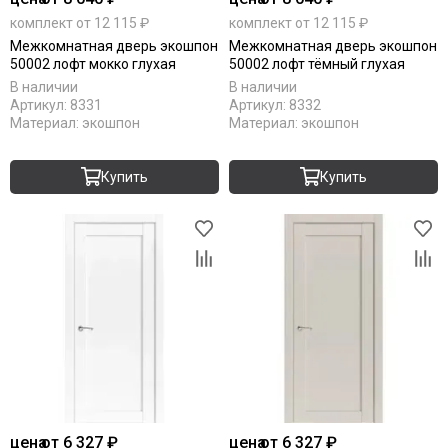
Uberture
комплект от 12 115 ₽
комплект от 12 115 ₽
Акма
Межкомнатная дверь экошпон
Межкомнатная дверь экошпон
АСД
50002 лофт мокко глухая
50002 лофт тёмный глухая
Дворецкий
В наличии
В наличии
ЗАО ПО Одинцово
Артикул:
8331
Артикул:
8332
Оникс
Материал:
экошпон
Материал:
экошпон
Ока
Пожметком
Купить
Купить
Текона
Шейл Дорс
Юркас
цена
от 6 327 ₽
цена
от 6 327 ₽