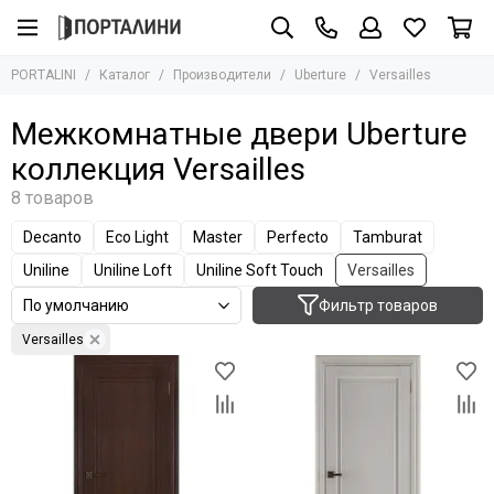
Производители
PORTALINI
Каталог
Производители
Uberture
Versailles
Все товары
Adden Bau
Межкомнатные двери Uberture
Albero
коллекция Versailles
Armadillo
AGB
Archie
Decanto
Eco Light
Master
Perfecto
Tamburat
Aurum Doors
Uniline
Uniline Loft
Uniline Soft Touch
Versailles
Bravo
Bussare
Фильтр товаров
Сasseton
Versailles
Covali
Fantom
Hausdoors
Glass Tur
Kapelli
Krona Koblenz