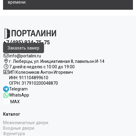
времени.
+7 (495) 924-75-75
Заказать замер
info@portalini.ru
г. Люберцы,
ул.
Инициативная
8
, павильон И-14
7 дней в неделю с 10:00 до 19:00
ИП Колесников Антон Игоревич
ИНН:
911104899610
ОГРН:
317910200048870
Telegram
WhatsApp
MAX
Каталог
Межкомнатные двери
Входные двери
Фурнитура