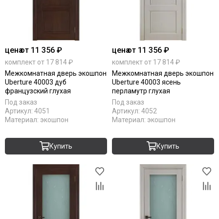
Komfort Doors
Legend
Luxor
Milyana
цена
от 11 356 ₽
цена
от 11 356 ₽
Morelli
комплект от 17 814 ₽
комплект от 17 814 ₽
Ofram
Межкомнатная дверь экошпон
Межкомнатная дверь экошпон
Optima Porte
Uberture 40003 дуб
Uberture 40003 ясень
французский глухая
перламутр глухая
Porta Di Parma
Под заказ
Под заказ
Portalini
Артикул:
4051
Артикул:
4052
Porte Vista
Материал:
экошпон
Материал:
экошпон
Portika
Poseidon
Купить
Купить
Profilo Porte
Regi Doors
Staller
STR
VFD
Velldoris