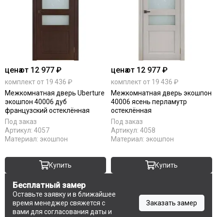
цена
от 12 977 ₽
цена
от 12 977 ₽
комплект от 19 436 ₽
комплект от 19 436 ₽
Межкомнатная дверь Uberture
Межкомнатная дверь экошпон
экошпон 40006 дуб
40006 ясень перламутр
французский остеклённая
остеклённая
Под заказ
Под заказ
Артикул:
4057
Артикул:
4058
Материал:
экошпон
Материал:
экошпон
Купить
Купить
Бесплатный замер
Оставьте заявку и в ближайшее
время менеджер свяжется с
Заказать замер
вами для согласования даты и