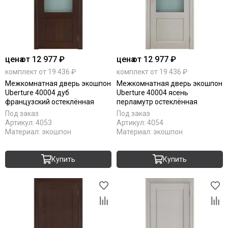
Uberture
Акма
АСД
Дворецкий
ЗАО ПО Одинцово
цена
от 12 977 ₽
цена
от 12 977 ₽
Оникс
комплект от 19 436 ₽
комплект от 19 436 ₽
Ока
Межкомнатная дверь экошпон
Межкомнатная дверь экошпон
Пожметком
Uberture 40004 дуб
Uberture 40004 ясень
Текона
французский остеклённая
перламутр остеклённая
Шейл Дорс
Под заказ
Под заказ
Артикул:
4053
Артикул:
4054
Юркас
Материал:
экошпон
Материал:
экошпон
Купить
Купить