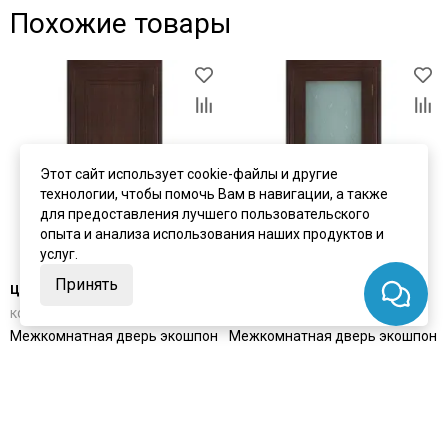
Похожие товары
Этот сайт использует cookie-файлы и другие
технологии, чтобы помочь Вам в навигации, а также
для предоставления лучшего пользовательского
опыта и анализа использования наших продуктов и
услуг.
Принять
цена
от 11 356 ₽
цена
от 12 977 ₽
комплект от 17 814 ₽
комплект от 19 436 ₽
Межкомнатная дверь экошпон
Межкомнатная дверь экошпон
Uberture 40003 дуб
Uberture 40004 дуб
французский глухая
французский остеклённая
Под заказ
Под заказ
Артикул:
4051
Артикул:
4053
Материал:
экошпон
Материал:
экошпон