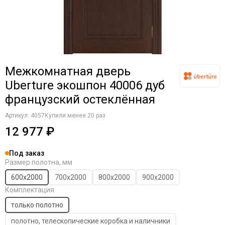
Серый
Коричневые
Светлый
Крем
Французский
Латте
Филадельфия
Магнолия
Манхеттен
Межкомнатная дверь
Макоре
Мокко
Uberture экошпон 40006 дуб
Олива
французский остеклённая
Орех
Артикул:
4057
Купили менее 20 раз
Однотонные
12 977 ₽
Платина
Пацифик
Под заказ
Cерый кедр
Размер полотна, мм
Серые
600х2000
700х2000
800х2000
900х2000
Снежный кедр
Комплектация
Серена керамик
Слоновая кость
только полотно
Снежная королева
полотно, телескопические коробка и наличники