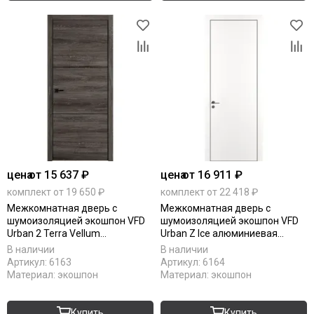
цена
от 15 637 ₽
цена
от 16 911 ₽
комплект от 19 650 ₽
комплект от 22 418 ₽
Межкомнатная дверь с
Межкомнатная дверь с
шумоизоляцией экошпон VFD
шумоизоляцией экошпон VFD
Urban 2 Terra Vellum
Urban Z Ice алюминиевая
алюминиевый молдинг black
кромка black edge
В наличии
В наличии
mould
Артикул:
6163
Артикул:
6164
Материал:
экошпон
Материал:
экошпон
Купить
Купить