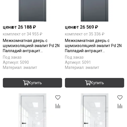
цена
от 26 188 ₽
цена
от 26 569 ₽
комплект от 34 955 ₽
комплект от 35 336 ₽
Межкомнатная дверь с
Межкомнатная дверь с
шумоизоляцией эмалит Pd 2N
шумоизоляцией эмалит Pd 2N
Палладий антрацит
Палладий антрацит
алюминиевая кромка Al глухая
алюминиевая кромка Al Black
Под заказ
Под заказ
Edition глухая
Артикул:
5090
Артикул:
5091
Материал:
эмалит
Материал:
эмалит
Купить
Купить