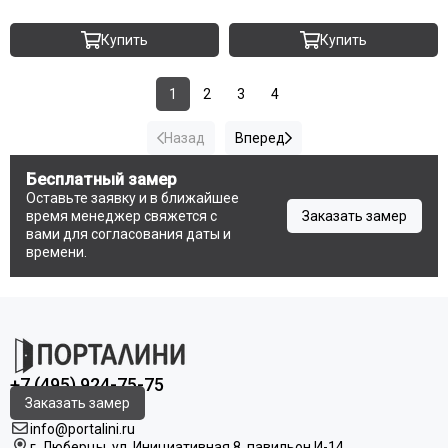
Купить
Купить
1
2
3
4
Назад
Вперед
Бесплатный замер
Оставьте заявку и в ближайшее
время менеджер свяжется с
Заказать замер
вами для согласования даты и
времени.
+7 (495) 924-75-75
Заказать замер
info@portalini.ru
г. Люберцы,
ул.
Инициативная
8
, павильон И-14