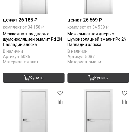
цена
от 26 188 ₽
цена
от 26 569 ₽
комплект от 34 158 ₽
комплект от 34 539 ₽
Межкомнатная дверь с
Межкомнатная дверь с
шумоизоляцией эмалит Pd 2N
шумоизоляцией эмалит Pd 2N
Палладий аляска
Палладий аляска
алюминиевая кромка Al глухая
алюминиевая кромка Al Black
В наличии
В наличии
Edition глухая
Артикул:
5086
Артикул:
5087
Материал:
эмалит
Материал:
эмалит
Купить
Купить