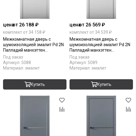
цена
от 26 188 ₽
цена
от 26 569 ₽
комплект от 34 158 ₽
комплект от 34 539 ₽
Межкомнатная дверь с
Межкомнатная дверь с
шумоизоляцией эмалит Pd 2N
шумоизоляцией эмалит Pd 2N
Палладий манхэттен
Палладий манхэттен
алюминиевая кромка Al глухая
алюминиевая кромка Al Black
Под заказ
Под заказ
Edition глухая
Артикул:
5088
Артикул:
5089
Материал:
эмалит
Материал:
эмалит
Купить
Купить