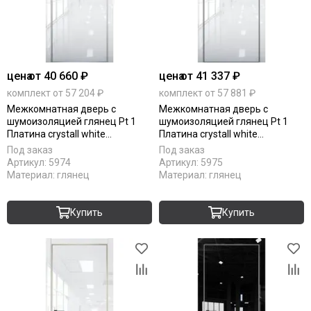
цена
от 40 660 ₽
цена
от 41 337 ₽
комплект от 57 204 ₽
комплект от 57 881 ₽
Межкомнатная дверь с
Межкомнатная дверь с
шумоизоляцией глянец Pt 1
шумоизоляцией глянец Pt 1
Платина crystall white
Платина crystall white
алюминиевая кромка Al глухая
алюминиевая кромка Al Black
Под заказ
Под заказ
Edition глухая
Артикул:
5974
Артикул:
5975
Материал:
глянец
Материал:
глянец
Купить
Купить