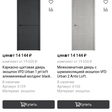
цена
от 14 144 ₽
цена
от 14 144 ₽
комплект от 19 650 ₽
комплект от 19 650 ₽
Каркасно-щитовая дверь
Межкомнатная дверь с
экошпон VFD Urban 1 jet loft
шумоизоляцией экошпон VFD
алюминиевый молдинг black
Urban 2 Antic Loft
mould
алюминиевый молдинг silver
В наличии
В наличии
mould
Артикул:
6159
Артикул:
6160
Материал:
экошпон
Материал:
экошпон
Купить
Купить