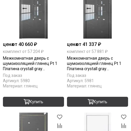
цена
от 40 660 ₽
цена
от 41 337 ₽
комплект от 57 204 ₽
комплект от 57 881 ₽
Межкомнатная дверь с
Межкомнатная дверь с
шумоизоляцией глянец Pt 1
шумоизоляцией глянец Pt 1
Платина crystall gray
Платина crystall gray
алюминиевая кромка Al глухая
алюминиевая кромка Al Black
Под заказ
Под заказ
Edition глухая
Артикул:
5980
Артикул:
5981
Материал:
глянец
Материал:
глянец
Купить
Купить