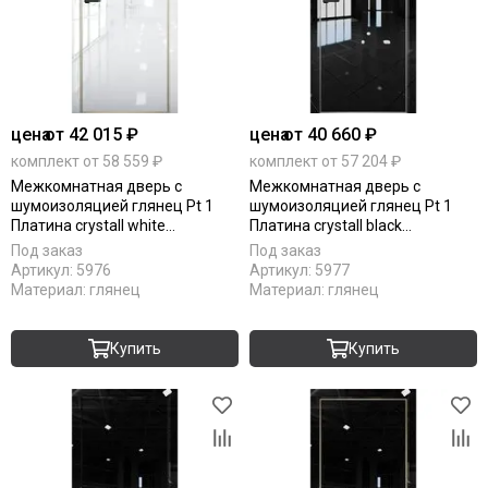
цена
от 42 015 ₽
цена
от 40 660 ₽
комплект от 58 559 ₽
комплект от 57 204 ₽
Межкомнатная дверь с
Межкомнатная дверь с
шумоизоляцией глянец Pt 1
шумоизоляцией глянец Pt 1
Платина crystall white
Платина crystall black
алюминиевая кромка Al Gold
алюминиевая кромка Al глухая
Под заказ
Под заказ
Edition глухая
Артикул:
5976
Артикул:
5977
Материал:
глянец
Материал:
глянец
Купить
Купить