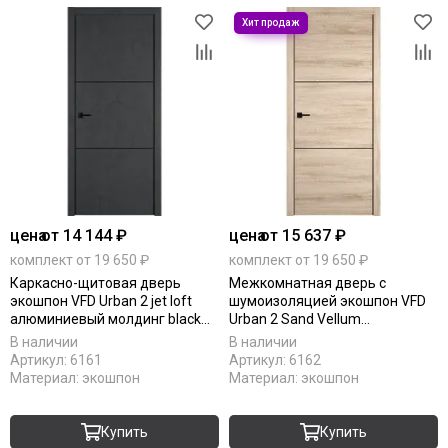
цена
от 14 144 ₽
цена
от 15 637 ₽
комплект от 19 650 ₽
комплект от 19 650 ₽
Каркасно-щитовая дверь
Межкомнатная дверь с
экошпон VFD Urban 2 jet loft
шумоизоляцией экошпон VFD
алюминиевый молдинг black
Urban 2 Sand Vellum
mould
алюминиевый молдинг black
В наличии
В наличии
mould
Артикул:
6161
Артикул:
6162
Материал:
экошпон
Материал:
экошпон
Купить
Купить