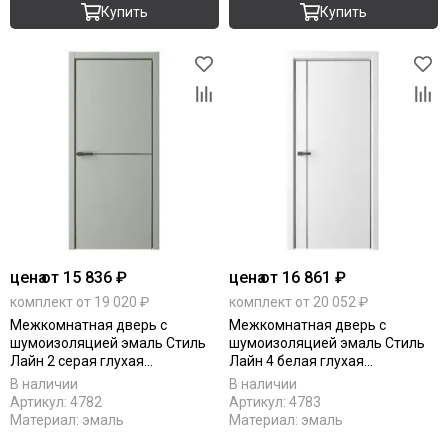
Купить
Купить
цена
от 15 836 ₽
цена
от 16 861 ₽
комплект от 19 020 ₽
комплект от 20 052 ₽
Межкомнатная дверь с
Межкомнатная дверь с
шумоизоляцией эмаль Стиль
шумоизоляцией эмаль Стиль
Лайн 2 серая глухая
Лайн 4 белая глухая
алюминиевая кромка
алюминиевая кромка
В наличии
В наличии
Артикул:
4782
Артикул:
4783
Материал:
эмаль
Материал:
эмаль