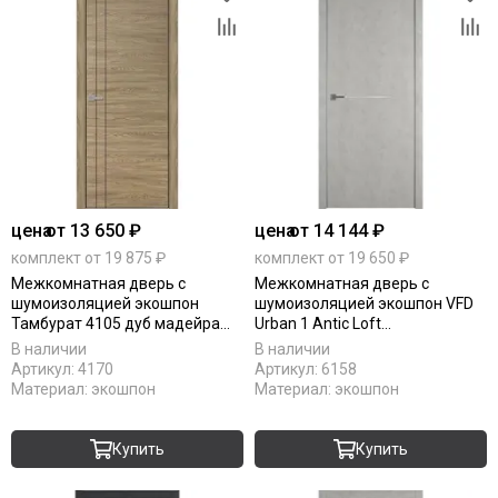
цена
от 13 650 ₽
цена
от 14 144 ₽
комплект от 19 875 ₽
комплект от 19 650 ₽
Межкомнатная дверь с
Межкомнатная дверь с
шумоизоляцией экошпон
шумоизоляцией экошпон VFD
Тамбурат 4105 дуб мадейра
Urban 1 Antic Loft
алюминиевая кромка чёрная
алюминиевый молдинг silver
В наличии
В наличии
матовая глухая
mould
Артикул:
4170
Артикул:
6158
Материал:
экошпон
Материал:
экошпон
Купить
Купить