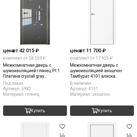
цена
от 42 015 ₽
цена
от 11 700 ₽
комплект от 58 559 ₽
комплект от 17 925 ₽
Межкомнатная дверь с
Межкомнатная дверь с
шумоизоляцией глянец Pt 1
шумоизоляцией экошпон
Платина crystall gray
Тамбурат 4101 аляска
алюминиевая кромка Al Gold
алюминиевая кромка матовая
Под заказ
В наличии
Edition глухая
глухая
Артикул:
5982
Артикул:
4151
Материал:
глянец
Материал:
экошпон
Купить
Купить