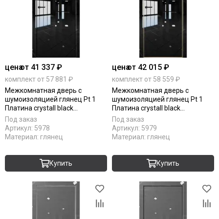
цена
от 41 337 ₽
цена
от 42 015 ₽
комплект от 57 881 ₽
комплект от 58 559 ₽
Межкомнатная дверь с
Межкомнатная дверь с
шумоизоляцией глянец Pt 1
шумоизоляцией глянец Pt 1
Платина crystall black
Платина crystall black
алюминиевая кромка Al Black
алюминиевая кромка Al Gold
Под заказ
Под заказ
Edition глухая
Edition глухая
Артикул:
5978
Артикул:
5979
Материал:
глянец
Материал:
глянец
Купить
Купить