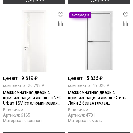
цена
от 19 619 ₽
цена
от 15 836 ₽
комплект от 26 793 ₽
комплект от 19 020 ₽
Межкомнатная дверь с
Межкомнатная дверь с
шумоизоляцией экошпон VFD
шумоизоляцией эмаль Стиль
Urban 1SV Ice алюминиевая
Лайн 2 белая глухая
кромка silver edge
алюминиевая кромка
В наличии
В наличии
Артикул:
6165
Артикул:
4781
Материал:
экошпон
Материал:
эмаль