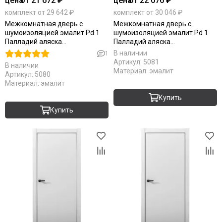
цена
от 21 672 ₽
цена
от 22 076 ₽
комплект от 29 642 ₽
комплект от 30 046 ₽
Межкомнатная дверь с
Межкомнатная дверь с
шумоизоляцией эмалит Pd 1
шумоизоляцией эмалит Pd 1
Палладий аляска
Палладий аляска
алюминиевая кромка Al глухая
алюминиевая кромка Al Black
В наличии
1
Edition глухая
Артикул:
5081
В наличии
Материал:
эмалит
Артикул:
5080
Материал:
эмалит
Купить
Купить