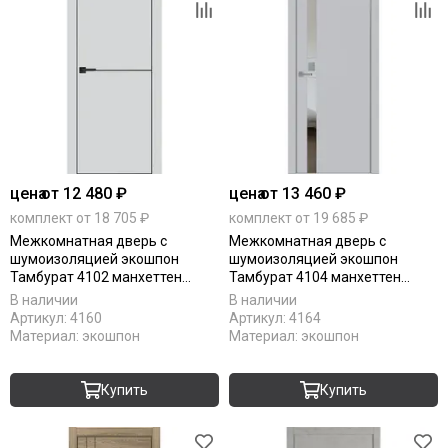
цена
от 12 480 ₽
цена
от 13 460 ₽
комплект от 18 705 ₽
комплект от 19 685 ₽
Межкомнатная дверь с
Межкомнатная дверь с
шумоизоляцией экошпон
шумоизоляцией экошпон
Тамбурат 4102 манхеттен
Тамбурат 4104 манхеттен
алюминиевая кромка чёрная
алюминиевая кромка чёрная
В наличии
В наличии
матовая глухая
матовая стекло зеркало grey
Артикул:
4160
Артикул:
4164
Материал:
экошпон
Материал:
экошпон
Купить
Купить