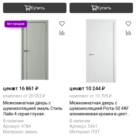
Купить
Купить
цена
от 16 861 ₽
цена
от 10 244 ₽
комплект от 20 052 ₽
комплект от 15 709 ₽
Межкомнатная дверь с
Межкомнатная дверь с
шумоизоляцией эмаль Стиль
шумоизоляцией Porta-50 4AF
Лайн 4 серая глухая
алюминиевая кромка в цвет
алюминиевая кромка
отделки Shellac White глухая
В наличии
В наличии
Артикул:
4784
Артикул:
5461
Материал:
эмаль
Материал:
ПЭТ