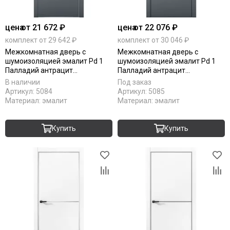
цена
от 21 672 ₽
цена
от 22 076 ₽
комплект от 29 642 ₽
комплект от 30 046 ₽
Межкомнатная дверь с
Межкомнатная дверь с
шумоизоляцией эмалит Pd 1
шумоизоляцией эмалит Pd 1
Палладий антрацит
Палладий антрацит
алюминиевая кромка Al глухая
алюминиевая кромка Al Black
В наличии
Под заказ
Edition глухая
Артикул:
5084
Артикул:
5085
Материал:
эмалит
Материал:
эмалит
Купить
Купить