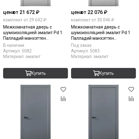
цена
от 21 672 ₽
цена
от 22 076 ₽
комплект от 29 642 ₽
комплект от 30 046 ₽
Межкомнатная дверь с
Межкомнатная дверь с
шумоизоляцией эмалит Pd 1
шумоизоляцией эмалит Pd 1
Палладий манхэттен
Палладий манхэттен
алюминиевая кромка Al глухая
алюминиевая кромка Al Black
В наличии
Под заказ
Edition глухая
Артикул:
5082
Артикул:
5083
Материал:
эмалит
Материал:
эмалит
Купить
Купить