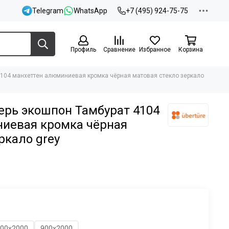
Telegram
WhatsApp
+7 (495) 924-75-75
Профиль
Сравнение
Избранное
Корзина
104 манхеттен алюминиевая кромка чёрная матовая стекло зеркало
рь экошпон Тамбурат 4104
иевая кромка чёрная
ркало grey
00х2000
900х2000