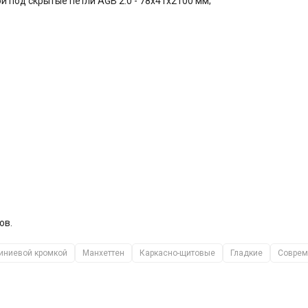
ой под скрытые петли AGB 2.0 - 78x41x2100 мм;
ов.
иниевой кромкой
Манхеттен
Каркасно-щитовые
Гладкие
Совре