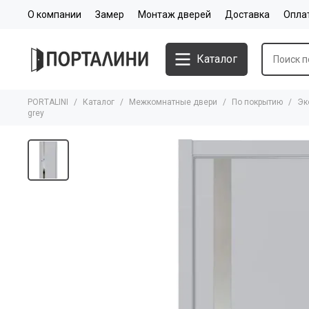
О компании
Замер
Монтаж дверей
Доставка
Опла
Каталог
PORTALINI
Каталог
Межкомнатные двери
По покрытию
Эк
grey