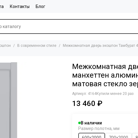
та
Контакты
Блог
ошпон
В современном стиле
Межкомнатная дверь экошпон Тамбурат 4
Межкомнатная две
манхеттен алюмин
матовая стекло зе
Артикул:
4164
Купили менее 20 раз
13 460 ₽
В наличии
Размер полотна, мм
600х2000
700х2000
8