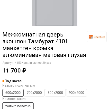
Коричневые
Крем
Латте
Магнолия
Манхеттен
Межкомнатная дверь
Макоре
Мокко
экошпон Тамбурат 4101
Олива
манхеттен кромка
Орех
алюминиевая матовая глухая
Однотонные
Платина
Артикул:
4153
Купили менее 20 раз
Пацифик
11 700 ₽
Cерый кедр
Серые
Под заказ
Размер полотна, мм
Снежный кедр
Серена керамик
600х2000
700х2000
800х2000
900х2000
Слоновая кость
Комплектация
Снежная королева
только полотно