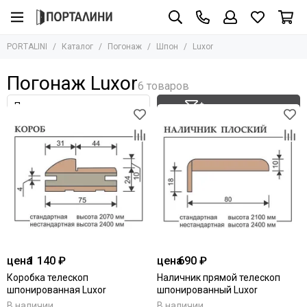
Погонаж
Шпон
PORTALINI
Каталог
Погонаж
Шпон
Luxor
Все товары
Все товары
Массив
Bravo
Погонаж Luxor
Шпон
Porte Vista
Regi Doors
Эмаль
Фильтр товаров
Luxor
Экошпон
Дворецкий
Влагостойкий
Оникс
Глянцевый
Ламинатин
ПЭТ
цена
1 140 ₽
цена
690 ₽
Коробка телескоп
Наличник прямой телескоп
шпонированная Luxor
шпонированный Luxor
В наличии
В наличии