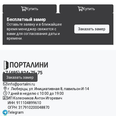
Купить
Купить
Бесплатный замер
Оставьте заявку и в ближайшее
время менеджер свяжется с
Заказать замер
вами для согласования даты и
времени.
+7 (495) 924-75-75
Заказать замер
info@portalini.ru
г. Люберцы,
ул.
Инициативная
8
, павильон И-14
7 дней в неделю с 10:00 до 19:00
ИП Колесников Антон Игоревич
ИНН:
911104899610
ОГРН:
317910200048870
Telegram