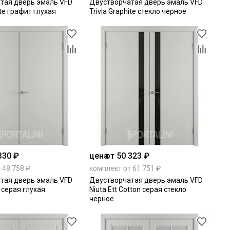
тая дверь эмаль VFD
Двустворчатая дверь эмаль VFD
ite графит глухая
Trivia Graphite стекло черное
330 ₽
цена
от 50 323 ₽
 48 758 ₽
комплект от 61 751 ₽
тая дверь эмаль VFD
Двустворчатая дверь эмаль VFD
n серая глухая
Niuta Ett Cotton серая стекло
черное