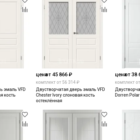
цена
от 45 866 ₽
цена
от 38 
комплект от 56 314 ₽
комплект от
ь эмаль VFD
Двустворчатая дверь эмаль VFD
Двустворча
ая кость
Chester Ivory слоновая кость
Dorren Pola
остеклённая