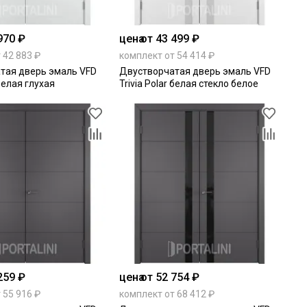
970 ₽
цена
от 43 499 ₽
 42 883 ₽
комплект от 54 414 ₽
тая дверь эмаль VFD
Двустворчатая дверь эмаль VFD
 белая глухая
Trivia Polar белая стекло белое
259 ₽
цена
от 52 754 ₽
 55 916 ₽
комплект от 68 412 ₽