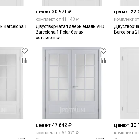
цена
от 30 971 ₽
цена
от 22 
комплект от 41 143 ₽
комплект от
 Barcelona 1
Двустворчатая дверь эмаль VFD
Двустворча
Barcelona 1 Polar белая
Barcelona 2
остеклённая
цена
от 47 642 ₽
цена
от 30 
комплект от 59 071 ₽
комплект от