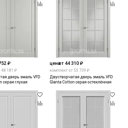
752 ₽
цена
от 44 310 ₽
 48 181 ₽
комплект от 55 739 ₽
тая дверь эмаль VFD
Двустворчатая дверь эмаль VFD
on серая глухая
Glanta Cotton серая остеклённая