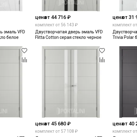
цена
от 44 716 ₽
цена
от 31 
комплект от 56 143 ₽
комплект от
ь эмаль VFD
Двустворчатая дверь эмаль VFD
Двустворча
екло белое
Flitta Cotton серая стекло черное
Trivia Polar
цена
от 45 680 ₽
цена
от 40 
комплект от 57 108 ₽
комплект от