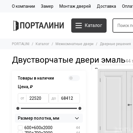
О компании
Замер
Монтаж дверей
Доставка
Опла
Каталог
PORTALINI
Каталог
Межкомнатные двери
Дверные решения
Двустворчатые двери эмаль
Товары в наличии
Цена, ₽
от
до
Размер полотна, мм
600+600х2000
44