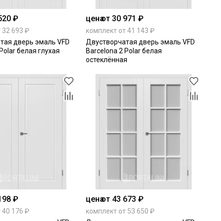
520 ₽
цена
от 30 971 ₽
 32 693 ₽
комплект от 41 143 ₽
тая дверь эмаль VFD
Двустворчатая дверь эмаль VFD
 Polar белая глухая
Barcelona 2 Polar белая
остеклённая
198 ₽
цена
от 43 673 ₽
 40 176 ₽
комплект от 53 650 ₽