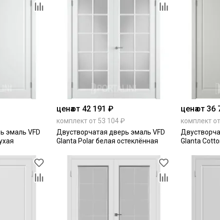
цена
от 42 191 ₽
цена
от 36 
комплект от 53 104 ₽
комплект от
ь эмаль VFD
Двустворчатая дверь эмаль VFD
Двустворча
лухая
Glanta Polar белая остеклённая
Glanta Cott