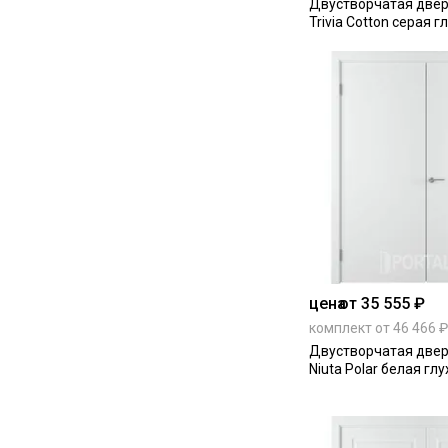
Двустворчатая двер
Trivia Cotton серая г
цена
от 35 555 ₽
комплект от 46 466 ₽
Двустворчатая двер
Niuta Polar белая глу