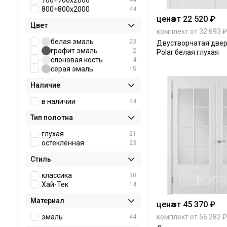
700+700х2000
44
800+800х2000
44
цена
от 22 520 ₽
Цвет
комплект от 32 693 ₽
белая эмаль
23
Двустворчатая дверь
графит эмаль
2
Polar белая глухая
слоновая кость
4
серая эмаль
15
Наличие
в наличии
44
Тип полотна
глухая
21
остеклённая
23
Стиль
классика
30
Хай-Тек
14
Материал
цена
от 45 370 ₽
комплект от 56 282 ₽
эмаль
44