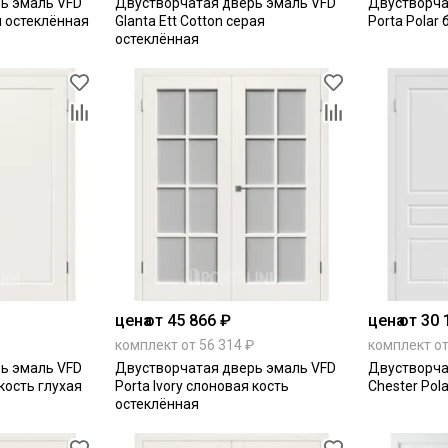
ь эмаль VFD
Двустворчатая дверь эмаль VFD
Двустворча
ая остеклённая
Glanta Ett Cotton серая
Porta Polar
остеклённая
цена
от 45 866 ₽
цена
от 30 
комплект от 56 314 ₽
комплект от
ь эмаль VFD
Двустворчатая дверь эмаль VFD
Двустворча
 кость глухая
Porta Ivory слоновая кость
Chester Pol
остеклённая