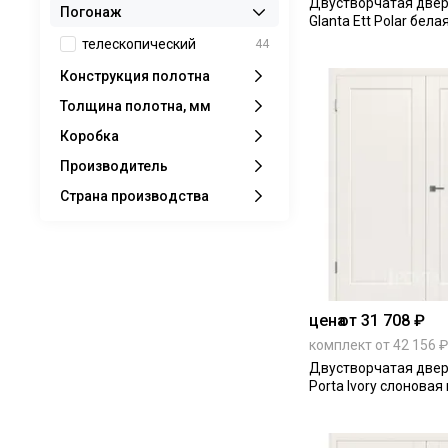
Двустворчатая двер
Погонаж
Glanta Ett Polar бел
телескопический
44
Конструкция полотна
Толщина полотна, мм
Коробка
Производитель
Страна производства
цена
от 31 708 ₽
комплект от 42 156 ₽
Двустворчатая двер
Porta Ivory слоновая