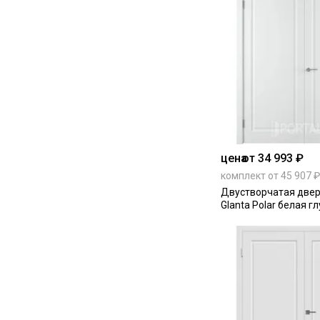
цена
от 34 993 ₽
комплект от 45 907 ₽
Двустворчатая двер
Glanta Polar белая г