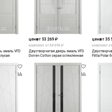
цена
от 53 269 ₽
цена
от 35 
комплект от 64 696 ₽
комплект от
ь эмаль VFD
Двустворчатая дверь эмаль VFD
Двустворча
глухая
Dorren Cotton серая остеклённая
Flitta Polar