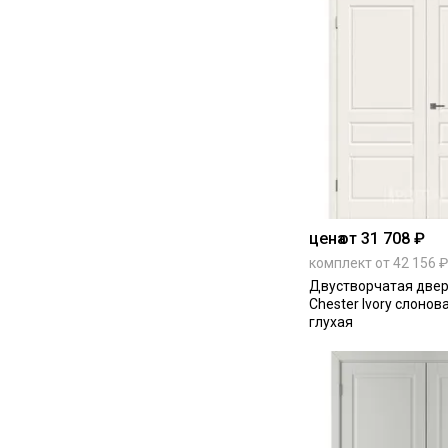
цена
от 31 708 ₽
комплект от 42 156 ₽
Двустворчатая двер
Chester Ivory слонов
глухая