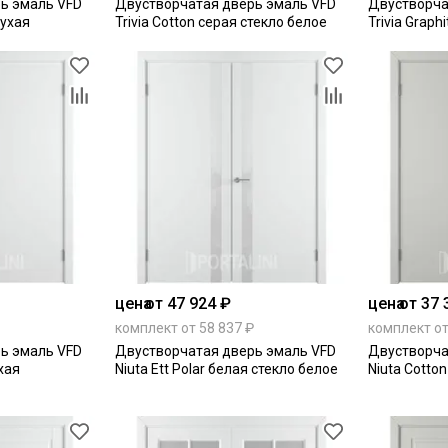
ь эмаль VFD
Двустворчатая дверь эмаль VFD
Двустворча
лухая
Trivia Cotton серая стекло белое
Trivia Graph
цена
от 47 924 ₽
цена
от 37 
комплект от 58 837 ₽
комплект от
ь эмаль VFD
Двустворчатая дверь эмаль VFD
Двустворча
хая
Niuta Ett Polar белая стекло белое
Niuta Cotto