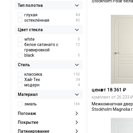
Stockholm Polar бела
Тип полотна
глухая
84
остеклённая
82
Цвет стекла
white
5
белое сатинато с
12
гравировкой
black
5
Стиль
классика
132
Хай-Тек
34
модерн
4
цена
от 18 361 ₽
Материал
комплект от 26 233 ₽
эмаль
Межкомнатная двер
166
Stockholm Magnolia 
Погонаж
Покрытие
Патинирование