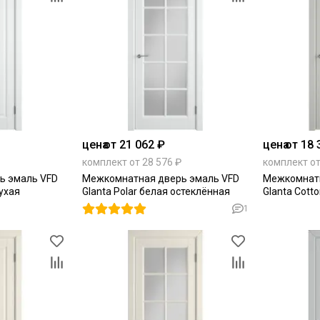
цена
от 21 062 ₽
цена
от 18 
комплект от 28 576 ₽
комплект от
ь эмаль VFD
Межкомнатная дверь эмаль VFD
Межкомнатн
лухая
Glanta Polar белая остеклённая
Glanta Cott
1