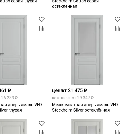
otton серая глухая
Stockholm Cotton серая
остеклённая
361 ₽
цена
от 21 475 ₽
 26 233 ₽
комплект от 29 347 ₽
ая дверь эмаль VFD
Межкомнатная дверь эмаль VFD
ilver глухая
Stockholm Silver остеклённая