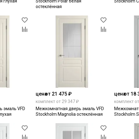
я глухая
Stockholm Polar белая
Stockholm C
остеклённая
цена
от 21 475 ₽
цена
от 18 
комплект от 29 347 ₽
комплект от
ь эмаль VFD
Межкомнатная дверь эмаль VFD
Межкомнатн
глухая
Stockholm Magnolia остеклённая
Stockholm S