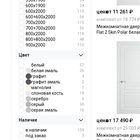
550х1900
24
600х1900
24
цена
от 11 261 ₽
600х2000
110
600+600х2000
56
комплект от 18 774 ₽
700х2000
110
Межкомнатная двер
700+700х2000
56
Flat 2 Skin Polar бел
800х2000
110
800+800х2000
48
900х2000
110
Цвет
белый
57
белая эмаль
26
графит
4
графит эмаль
2
магнолия
7
слоновая кость
18
серебро
6
серый
30
серая эмаль
16
цена
от 17 490 ₽
Наличие
комплект от 25 003 ₽
в наличии
159
Межкомнатная двер
под заказ
3