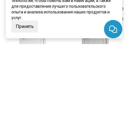
технологии, чтобы помочь Вам в навигации, а также
для предоставления лучшего пользовательского
опыта и анализа использования наших продуктов и
услуг.
Принять
цена
от 17 490 ₽
цена
от 18 361 ₽
комплект от 25 003 ₽
комплект от 26 233 ₽
Межкомнатная дверь эмаль
Межкомнатная дверь эмаль
VFD Glanta Polar белая глухая
VFD Glanta Cotton серая глухая
В наличии
В наличии
Артикул:
6004
Артикул:
6006
Материал:
эмаль
Материал:
эмаль
Купить
Купить