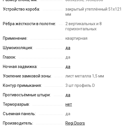
Устройство короба:
закрытый утеплённый 51x121
мм
Рёбра жёсткости в полотне:
2 вертикальных и 8
горизонтальных
Применение:
квартирная
Шумоизоляция:
да
Глазок:
да
Ночная задвижка:
да
Усиление замковой зоны:
лист металла 1,5 мм
Контур примыкания:
3 шт профиль D
Противосъёмные штыри:
да
Терморазрыв:
нет
Съемная панель:
да
Производитель:
Regi Doors