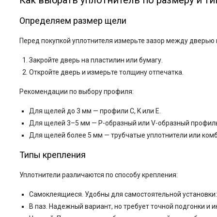
Как выбрать уплотнитель по размеру и ти
Определяем размер щели
Перед покупкой уплотнителя измерьте зазор между дверью и
Закройте дверь на пластилин или бумагу.
Откройте дверь и измерьте толщину отпечатка.
Рекомендации по выбору профиля:
Для щелей до 3 мм — профили C, K или E.
Для щелей 3–5 мм — P-образный или V-образный профил
Для щелей более 5 мм — трубчатые уплотнители или комб
Типы крепления
Уплотнители различаются по способу крепления:
Самоклеящиеся. Удобны для самостоятельной установки: 
В паз. Надежный вариант, но требует точной подгонки и 