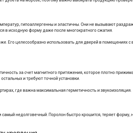
ет дубеть на морозе, поэтому важно выбирать продукцию провере
емператур, гипоаллергенны и эластичны. Они не вызывают раздраж
тся в исходную форму даже после многократного сжатия.
оже. Его целесообразно использовать для дверей в помещениях с 
чность за счет магнитного притяжения, которое плотно прижимае
остальных и требуют точной установки.
ртирах, где важна максимальная герметичность и звукоизоляция.
 самый недолговечный. Поролон быстро крошится, теряет форму, н