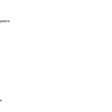
умаги:
и.