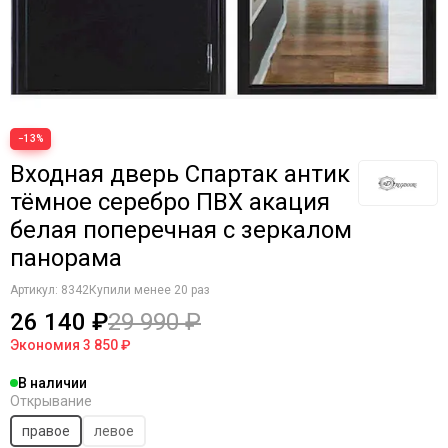
−13%
Входная дверь Спартак антик
тёмное серебро ПВХ акация
белая поперечная с зеркалом
панорама
Артикул:
8342
Купили менее 20 раз
26 140 ₽
29 990 ₽
Экономия
3 850 ₽
В наличии
Открывание
правое
левое