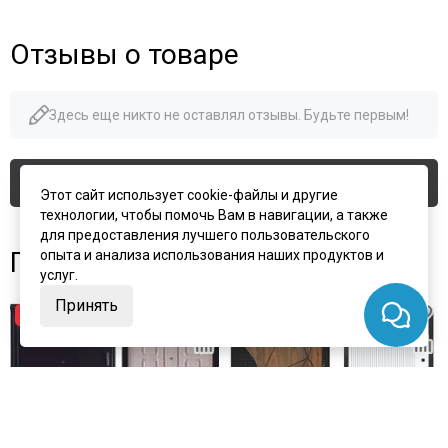
Отзывы о товаре
Здесь еще никто не оставлял отзывы. Будьте первым!
Оставить отзыв
Этот сайт использует cookie-файлы и другие
технологии, чтобы помочь Вам в навигации, а также
для предоставления лучшего пользовательского
Похожие товары
опыта и анализа использования наших продуктов и
услуг.
Принять
−17%