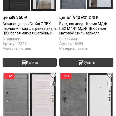
цена
49 350 ₽
цена
21 940 ₽
31 370 ₽
Входная дверь Стайл Z ПВХ
Входная дверь Космо МДФ
чёрная мягкая шагрень панель
ПВХ М 141 МДФ ПВХ белое
ПВХ белая мягкая шагрень с
матовое стиль зеркало
зеркалом Z
В наличии
В наличии
Артикул:
2327
Артикул:
5489
Материал:
сталь
Материал:
сталь
Купить
Купить
−16%
−25%