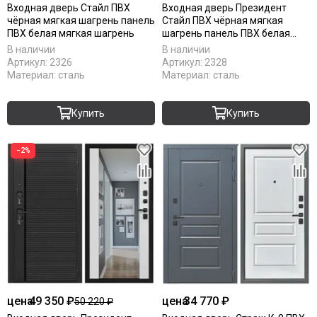
Входная дверь Стайл ПВХ
Входная дверь Президент
чёрная мягкая шагрень панель
Стайл ПВХ чёрная мягкая
ПВХ белая мягкая шагрень
шагрень панель ПВХ белая
мягкая шагрень
В наличии
В наличии
Артикул:
2326
Артикул:
2328
Материал:
сталь
Материал:
сталь
Купить
Купить
−2%
цена
49 350 ₽
цена
34 770 ₽
50 220 ₽