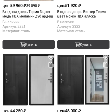
цена
29 960 ₽
цена
51 920 ₽
39 090 ₽
Входная дверь Термо 3 цвет
Входная дверь Винтер Термо
медь ПВХ меламин дуб ардеш
цвет мокко ПВХ аляска
В наличии
В наличии
Артикул:
2321
Артикул:
2322
Материал:
сталь
Материал:
сталь
Купить
Купить
цена
44 250 ₽
цена
48 000 ₽