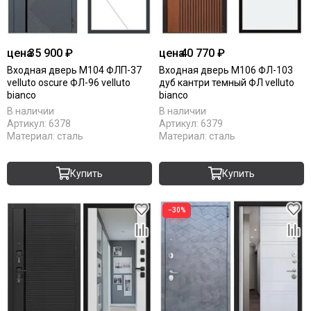
цена
35 900 ₽
цена
40 770 ₽
Входная дверь М104 ФЛП-37
Входная дверь М106 ФЛ-103
velluto oscure ФЛ-96 velluto
дуб кантри темный ФЛ velluto
bianco
bianco
В наличии
В наличии
Артикул:
6378
Артикул:
6379
Материал:
сталь
Материал:
сталь
Купить
Купить
−30%