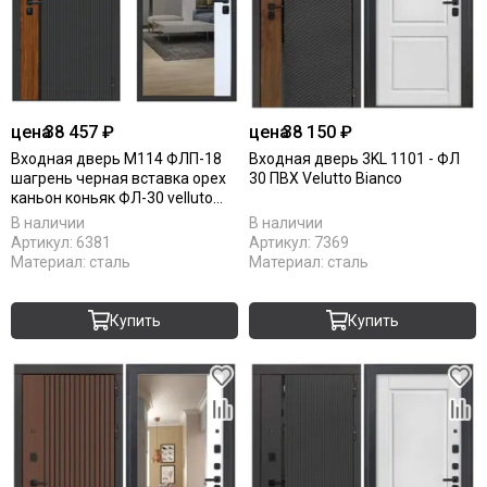
цена
38 457 ₽
цена
38 150 ₽
Входная дверь М114 ФЛП-18
Входная дверь 3KL 1101 - ФЛ
шагрень черная вставка орех
30 ПВХ Velutto Bianco
каньон коньяк ФЛ-30 velluto
bianco
В наличии
В наличии
Артикул:
6381
Артикул:
7369
Материал:
сталь
Материал:
сталь
Купить
Купить