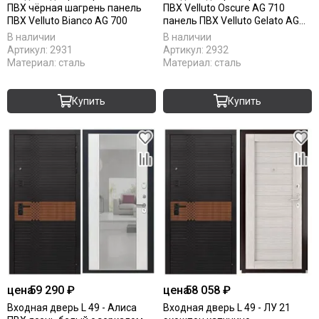
ПВХ чёрная шагрень панель
ПВХ Velluto Oscure AG 710
ПВХ Velluto Bianco AG 700
панель ПВХ Velluto Gelato AG
710
В наличии
В наличии
Артикул:
2931
Артикул:
2932
Материал:
сталь
Материал:
сталь
Купить
Купить
цена
59 290 ₽
цена
58 058 ₽
Входная дверь L 49 - Алиса
Входная дверь L 49 - ЛУ 21