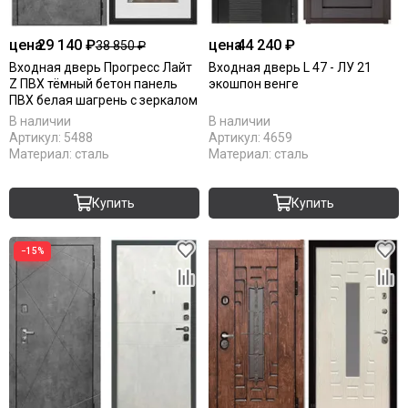
цена
29 140 ₽
цена
44 240 ₽
38 850 ₽
Входная дверь Прогресс Лайт
Входная дверь L 47 - ЛУ 21
Z ПВХ тёмный бетон панель
экошпон венге
ПВХ белая шагрень с зеркалом
В наличии
В наличии
Артикул:
5488
Артикул:
4659
Материал:
сталь
Материал:
сталь
Купить
Купить
−15%