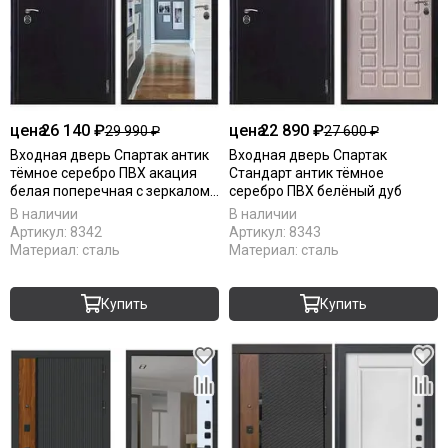
цена
26 140 ₽
цена
22 890 ₽
29 990 ₽
27 600 ₽
Входная дверь Спартак антик
Входная дверь Спартак
тёмное серебро ПВХ акация
Стандарт антик тёмное
белая поперечная с зеркалом
серебро ПВХ белёный дуб
панорама
В наличии
В наличии
Артикул:
8342
Артикул:
8343
Материал:
сталь
Материал:
сталь
Купить
Купить