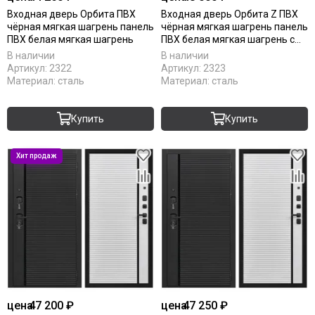
Входная дверь Орбита ПВХ
Входная дверь Орбита Z ПВХ
чёрная мягкая шагрень панель
чёрная мягкая шагрень панель
ПВХ белая мягкая шагрень
ПВХ белая мягкая шагрень с
зеркалом Z
В наличии
В наличии
Артикул:
2322
Артикул:
2323
Материал:
сталь
Материал:
сталь
Купить
Купить
цена
47 200 ₽
цена
47 250 ₽