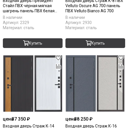
Входная дверь Президент
Входная дверь Страж К-8 ПВХ
Стайл ПВХ чёрная мягкая
Velluto Oscure AG 700 панель
шагрень панель ПВХ белая
ПВХ Velluto Bianco AG 700
мягкая шагрень с зеркалом
В наличии
В наличии
Артикул:
2329
Артикул:
2930
Материал:
сталь
Материал:
сталь
Купить
Купить
цена
37 350 ₽
цена
38 250 ₽
Входная дверь Страж К-14
Входная дверь Страж К-16