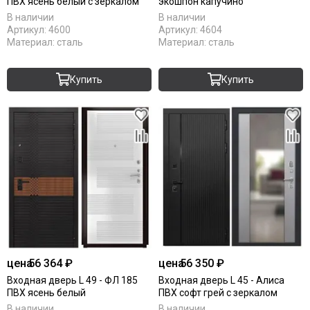
ПВХ ясень белый с зеркалом
экошпон капучино
В наличии
В наличии
Артикул:
4600
Артикул:
4604
Материал:
сталь
Материал:
сталь
Купить
Купить
цена
56 364 ₽
цена
56 350 ₽
Входная дверь L 49 - ФЛ 185
Входная дверь L 45 - Алиса
ПВХ ясень белый
ПВХ софт грей с зеркалом
В наличии
В наличии