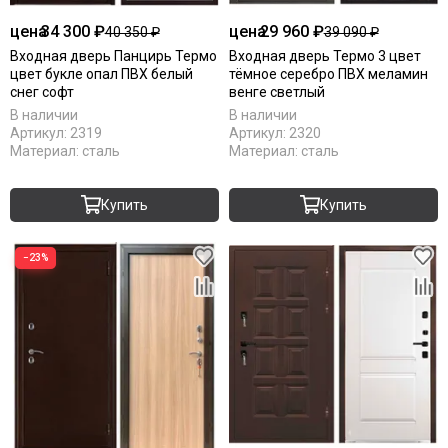
цена
34 300 ₽
цена
29 960 ₽
40 350 ₽
39 090 ₽
Входная дверь Панцирь Термо
Входная дверь Термо 3 цвет
цвет букле опал ПВХ белый
тёмное серебро ПВХ меламин
снег софт
венге светлый
В наличии
В наличии
Артикул:
2319
Артикул:
2320
Материал:
сталь
Материал:
сталь
Купить
Купить
−23%