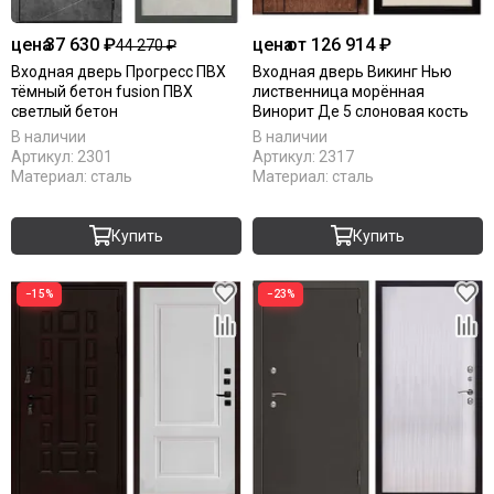
цена
37 630 ₽
цена
от 126 914 ₽
44 270 ₽
Входная дверь Прогресс ПВХ
Входная дверь Викинг Нью
тёмный бетон fusion ПВХ
лиственница морённая
светлый бетон
Винорит Де 5 слоновая кость
В наличии
В наличии
Артикул:
2301
Артикул:
2317
Материал:
сталь
Материал:
сталь
Купить
Купить
−15%
−23%