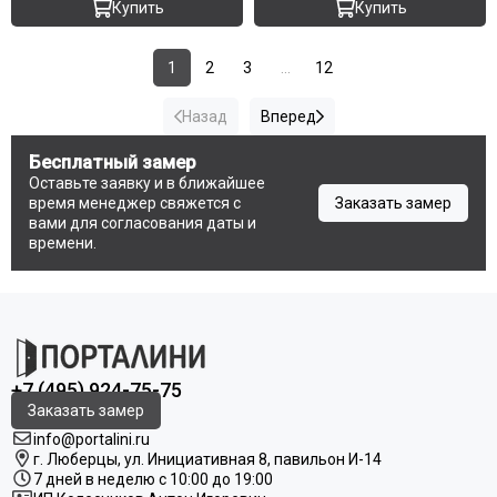
Купить
Купить
1
2
3
...
12
Назад
Вперед
Бесплатный замер
Оставьте заявку и в ближайшее
время менеджер свяжется с
Заказать замер
вами для согласования даты и
времени.
+7 (495) 924-75-75
Заказать замер
info@portalini.ru
г. Люберцы,
ул.
Инициативная
8
, павильон И-14
7 дней в неделю с 10:00 до 19:00