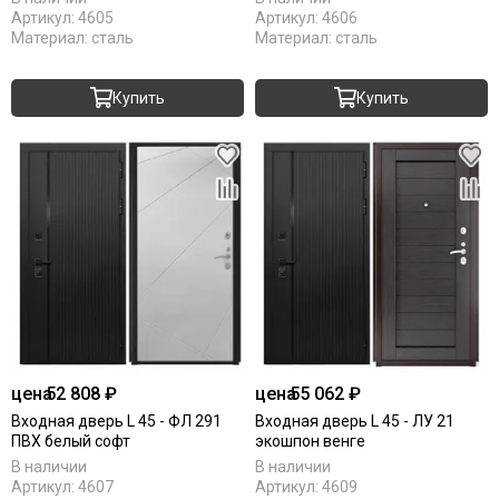
Артикул:
4605
Артикул:
4606
Материал:
сталь
Материал:
сталь
Купить
Купить
цена
52 808 ₽
цена
55 062 ₽
Входная дверь L 45 - ФЛ 291
Входная дверь L 45 - ЛУ 21
ПВХ белый софт
экошпон венге
В наличии
В наличии
Артикул:
4607
Артикул:
4609