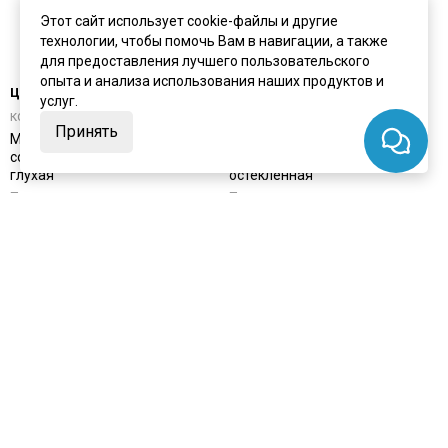
Этот сайт использует cookie-файлы и другие
технологии, чтобы помочь Вам в навигации, а также
для предоставления лучшего пользовательского
опыта и анализа использования наших продуктов и
цена
от 22 248 ₽
цена
от 22 248 ₽
услуг.
комплект от 30 462 ₽
комплект от 30 462 ₽
Принять
Межкомнатная дверь массив
Межкомнатная дверь массив
сосны Лео Браш эмаль крем
сосны Лео Браш эмаль крем
глухая
остеклённая
Под заказ
Под заказ
Артикул:
1088
Артикул:
1089
Материал:
массив сосны
Материал:
массив сосны
Купить
Купить
Покупают вместе