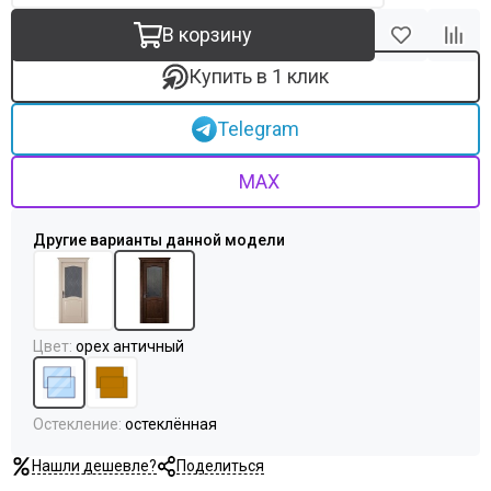
В корзину
Купить в 1 клик
Telegram
MAX
Цвет
:
орех античный
Остекление
:
остеклённая
Нашли дешевле?
Поделиться