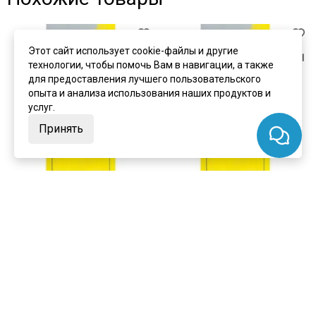
Этот сайт использует cookie-файлы и другие
технологии, чтобы помочь Вам в навигации, а также
для предоставления лучшего пользовательского
опыта и анализа использования наших продуктов и
услуг.
Принять
цена
от 13 523 ₽
цена
от 16 977 ₽
комплект от 31 389 ₽
комплект от 34 843 ₽
Скрытая дверь Zr 1 Invisible
Скрытая дверь Zr 1 Invisible Al
кромка ABS с внешним
кромка с внешним
открыванием
открыванием
В наличии
В наличии
Артикул:
5393
Артикул:
5394