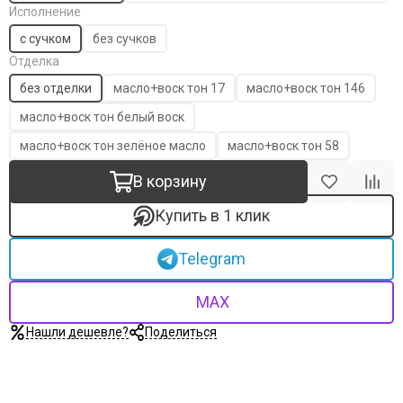
Исполнение
с сучком
без сучков
Отделка
без отделки
масло+воск тон 17
масло+воск тон 146
масло+воск тон белый воск
масло+воск тон зелёное масло
масло+воск тон 58
В корзину
Купить в 1 клик
Telegram
MAX
Нашли дешевле?
Поделиться