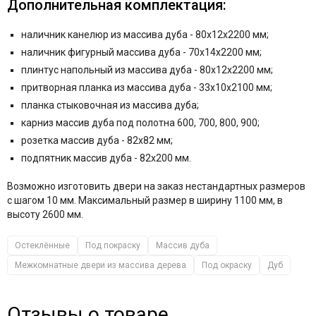
Дополнительная комплектация:
наличник канелюр из массива дуба -
80х12х2200
мм;
наличник фигурный массива дуба -
70х14х2200
мм;
плинтус напольный из массива дуба - 80x12x2200 мм;
притворная планка из массива дуба - 33x10x2100 мм;
планка стыковочная из массива дуба;
карниз массив дуба под полотна 600, 700, 800, 900;
розетка массив дуба -
82х82
мм;
подпятник массив дуба -
82х200
мм.
Возможно изготовить двери на заказ нестандартных размеров
с шагом 10 мм. Максимальный размер в ширину 1100 мм, в
высоту 2600 мм.
Остеклённые
Под покраску
Массив дуба
Межкомнатные двери из массива дерева
Под окраску
Дуб
Отзывы о товаре