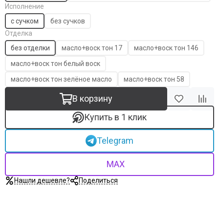
Исполнение
с сучком
без сучков
Отделка
без отделки
масло+воск тон 17
масло+воск тон 146
масло+воск тон белый воск
масло+воск тон зелёное масло
масло+воск тон 58
В корзину
Купить в 1 клик
Telegram
MAX
Нашли дешевле?
Поделиться