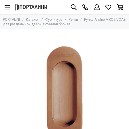
Фурнитура
PORTALINI
Каталог
Фурнитура
Ручки
Ручка Archie A-KO2-VOAB
Все товары
для раздвижной двери античная бронза
Ручки
Защёлки
Завёртки
Петли
Цилиндры
Накладки
Ригели
Стопоры
Механизмы
Доводчики
Для стеклянных дверей