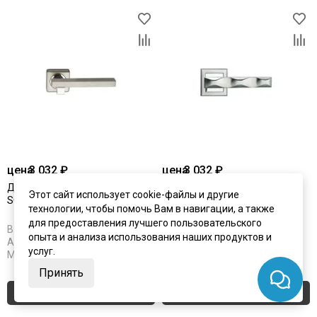
цена
3 032 ₽
цена
3 032 ₽
Дверная ручка Morelli MH-16
Дверная ручка Morelli MH-20
Этот сайт использует cookie-файлы и другие
SC/CP-S матовый хром/хром
SC/CP-S матовый хром/хром
технологии, чтобы помочь Вам в навигации, а также
для предоставления лучшего пользовательского
В наличии
В наличии
опыта и анализа использования наших продуктов и
Артикул:
2670
Артикул:
2624
услуг.
Материал:
ЦАМ
Материал:
ЦАМ
Принять
Купить
Купить