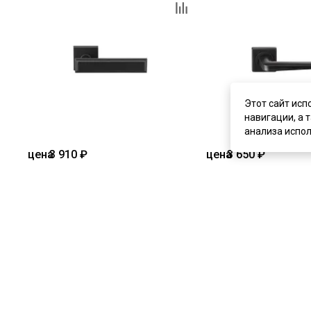
Этот сайт исп
навигации, а 
анализа испол
цена
3 910 ₽
цена
3 650 ₽
Дверная ручка Archie L040 56BL
Дверная ручка Archie
чёрный матовый
чёрный матовый
В наличии
В наличии
Артикул:
5631
Артикул:
5632
Материал:
ЦАМ
Материал:
ЦАМ
Купить
Купит