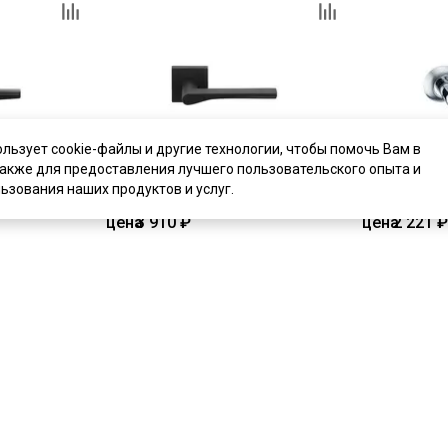
ользует cookie-файлы и другие технологии, чтобы помочь Вам в
также для предоставления лучшего пользовательского опыта и
ьзования наших продуктов и услуг.
цена
3 910 ₽
цена
2 221 ₽
 S040 148BL
Дверная ручка Archie L040 71BL
Дверная руч
чёрный матовый
Solo A115 х
В наличии
В наличии
Артикул:
5633
Артикул:
233
Материал:
ЦАМ
Материал:
Ц
ь
Купить