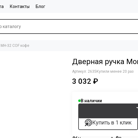
та
Контакты
Блог
i MH-32 COF кофе
Дверная ручка Mor
Артикул:
2635
Купили менее 20 раз
3 032 ₽
В наличии
Купить в 1 клик