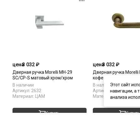
цена
3 032 ₽
цена
3 032 ₽
Дверная ручка Morelli MH-29
Дверная ручка Morelli
SC/CP-S матовый хром/хром
кофе
Этот сайт исп
В наличии
В наличии
Артикул:
2632
Артикул:
2633
навигации, а 
Материал:
ЦАМ
Материал:
ЦАМ
анализа испол
Купить
Купит
Покупают вместе