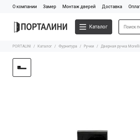
О компании
Замер
Монтаж дверей
Доставка
Опла
Каталог
PORTALINI
Каталог
Фурнитура
Ручки
Дверная ручка Morelli